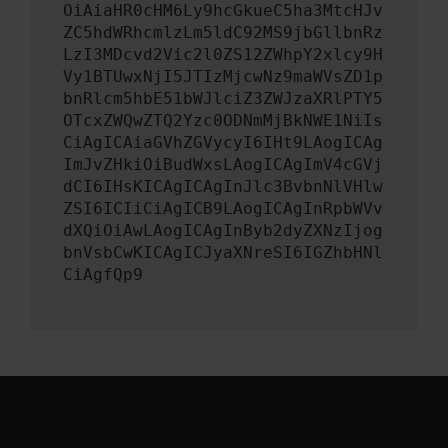
OiAiaHR0cHM6Ly9hcGkueC5ha3MtcHJv
ZC5hdWRhcmlzLm5ldC92MS9jbGllbnRz
LzI3MDcvd2Vic2l0ZS12ZWhpY2xlcy9H
Vy1BTUwxNjI5JTIzMjcwNz9maWVsZD1p
bnRlcm5hbE51bWJlciZ3ZWJzaXRlPTY5
OTcxZWQwZTQ2Yzc0ODNmMjBkNWE1NiIs
CiAgICAiaGVhZGVycyI6IHt9LAogICAg
ImJvZHkiOiBudWxsLAogICAgImV4cGVj
dCI6IHsKICAgICAgInJlc3BvbnNlVHlw
ZSI6ICIiCiAgICB9LAogICAgInRpbWVv
dXQiOiAwLAogICAgInByb2dyZXNzIjog
bnVsbCwKICAgICJyaXNreSI6IGZhbHNl
CiAgfQp9