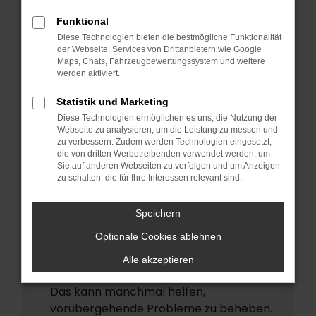
ERROR
Funktional
Beim Laden ist ein Fehler aufgetreten.
Diese Technologien bieten die bestmögliche Funktionalität
Hier sind ein paar Tipps, die dir helfen
der Webseite. Services von Drittanbietern wie Google
Maps, Chats, Fahrzeugbewertungssystem und weitere
können:
werden aktiviert.
Überprüfe deine Firewall und deine
Statistik und Marketing
Internetverbindung.
Diese Technologien ermöglichen es uns, die Nutzung der
Laden andere Webseiten, zum Beispiel
Webseite zu analysieren, um die Leistung zu messen und
deine Suchmaschine?
zu verbessern. Zudem werden Technologien eingesetzt,
die von dritten Werbetreibenden verwendet werden, um
Prüfe deine Browsererweiterungen.
Sie auf anderen Webseiten zu verfolgen und um Anzeigen
zu schalten, die für Ihre Interessen relevant sind.
Manche Erweiterungen, wie
Werbeblocker, können das Laden
Speichern
bestimmter Seiten verhindern.
Funktioniert die Seite in einem anderen
Optionale Cookies ablehnen
Browser oder in einem privaten Fenster?
Alle akzeptieren
Starte dein Gerät neu.
Das kann manchmal helfen,
vorübergehende Probleme zu beheben.