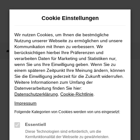
Zum
Hauptinhalt
Cookie Einstellungen
springen
Wir nutzen Cookies, um Ihnen die bestmögliche
Nutzung unserer Webseite zu ermöglichen und unsere
Kommunikation mit Ihnen zu verbessern. Wir
Startseite
Fahrzeug Showroom
Fahrzeugbestand
berücksichtigen hierbei Ihre Präferenzen und
verarbeiten Daten für Marketing und Statistiken nur,
wenn Sie uns Ihre Einwilligung geben. Wenn Sie zu
einem späteren Zeitpunkt Ihre Meinung ändern, können
FAHRZEUGBESTAND
Sie die Einwilligung jederzeit für die Zukunft widerrufen.
Weitere Informationen zum Umfang der
Datenverarbeitung finden Sie hier:
Bei Neuwagen Autoland finden Sie eine große
Datenschutzerklärung
,
Cookie-Richtlinie
.
Auswahl an Marken und Modellen.
Impressum
Folgende Kategorien von Cookies werden von uns eingesetzt:
Essentiell
FEHLER: NETWORK
Diese Technologien sind erforderlich, um die
Kernfunktionalität der Webseite zu gewährleisten.