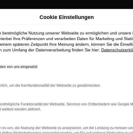
UWAGEN
UNFALLNOTRUF
Jetzt anrufen - wir
Cookie Einstellungen
TOLAND in Pocking
helfen sofort!
hrzeugverkauf
08531 910 99 27
8531 910 99 48
ie bestmögliche Nutzung unserer Webseite zu ermöglichen und unsere
erbering 2, 94060
hierbei Ihre Präferenzen und verarbeiten Daten für Marketing und Stati
king bei Passau
einem späteren Zeitpunkt Ihre Meinung ändern, können Sie die Einwillig
en zum Umfang der Datenverarbeitung finden Sie hier:
Datenschutzerkl
en von uns eingesetzt:
BILDERGALERIE
rlich, um die Kernfunktionalität der Webseite zu gewährleisten.
estmögliche Funktionalität der Webseite. Services von Drittanbietern wie Google 
eitere werden aktiviert.
 es uns, die Nutzung der Webseite zu analysieren, um die Leistung zu messen u