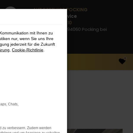
AUTOSERVICE POCKING
Werkstatt-Service
08531 910 99 10
Gewerbering 2, 94060 Pocking bei
 Kommunikation mit Ihnen zu
Passau
stiken nur, wenn Sie uns Ihre
ung jederzeit für die Zukunft
ärung
,
Cookie-Richtlinie
.
0
Maps, Chats,
nd zu verbessern. Zudem werden