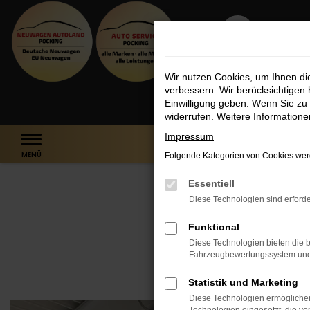
Zum
NE
Hauptinhalt
AU
springen
Fa
0
Wir nutzen Cookies, um Ihnen d
Gew
verbessern. Wir berücksichtigen 
Startseite
Unternehmen
Bildergalerie
Poc
Einwilligung geben. Wenn Sie zu 
widerrufen. Weitere Information
Impressum
MENÜ
Folgende Kategorien von Cookies werd
Essentiell
Diese Technologien sind erforde
Funktional
Diese Technologien bieten die b
Fahrzeugbewertungssystem und w
Statistik und Marketing
Diese Technologien ermöglichen