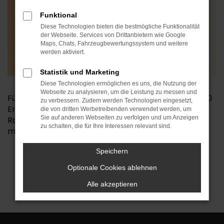
Funktional
Diese Technologien bieten die bestmögliche Funktionalität
der Webseite. Services von Drittanbietern wie Google
Maps, Chats, Fahrzeugbewertungssystem und weitere
werden aktiviert.
Statistik und Marketing
Diese Technologien ermöglichen es uns, die Nutzung der
Webseite zu analysieren, um die Leistung zu messen und
Für die Einlösung Ihres Willkommensgutscheins € 50
zu verbessern. Zudem werden Technologien eingesetzt,
Erstbesuch in unserer Werkstatt wollen Sie bitte im
die von dritten Werbetreibenden verwendet werden, um
Sie auf anderen Webseiten zu verfolgen und um Anzeigen
Rahmen der Auftragserteilung den Code GSW
zu schalten, die für Ihre Interessen relevant sind.
mitteilen. Vielen Dank.
Speichern
Broschüre als PDF
Optionale Cookies ablehnen
Alle akzeptieren