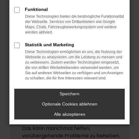
ERROR
Funktional
Beim Laden ist ein Fehler aufgetreten.
Diese Technologien bieten die bestmögliche Funktionalität
Hier sind ein paar Tipps, die dir helfen
der Webseite. Services von Drittanbietern wie Google
Maps, Chats, Fahrzeugbewertungssystem und weitere
können:
werden aktiviert.
Überprüfe deine Firewall und deine
Statistik und Marketing
Internetverbindung.
Diese Technologien ermöglichen es uns, die Nutzung der
Laden andere Webseiten, zum Beispiel
Webseite zu analysieren, um die Leistung zu messen und
deine Suchmaschine?
zu verbessern. Zudem werden Technologien eingesetzt,
die von dritten Werbetreibenden verwendet werden, um
Prüfe deine Browsererweiterungen.
Sie auf anderen Webseiten zu verfolgen und um Anzeigen
zu schalten, die für Ihre Interessen relevant sind.
Manche Erweiterungen, wie
Werbeblocker, können das Laden
Speichern
bestimmter Seiten verhindern.
Funktioniert die Seite in einem anderen
Optionale Cookies ablehnen
Browser oder in einem privaten Fenster?
Alle akzeptieren
Starte dein Gerät neu.
Das kann manchmal helfen,
vorübergehende Probleme zu beheben.