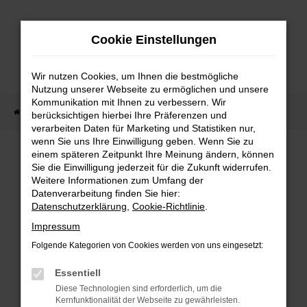
Zum
Hauptinhalt
Cookie Einstellungen
springen
Wir nutzen Cookies, um Ihnen die bestmögliche
Nutzung unserer Webseite zu ermöglichen und unsere
Kommunikation mit Ihnen zu verbessern. Wir
Startseite
Fahrzeug Showroom
Fahrzeugbestand
berücksichtigen hierbei Ihre Präferenzen und
verarbeiten Daten für Marketing und Statistiken nur,
wenn Sie uns Ihre Einwilligung geben. Wenn Sie zu
einem späteren Zeitpunkt Ihre Meinung ändern, können
FAHRZEUGBESTAND
Sie die Einwilligung jederzeit für die Zukunft widerrufen.
Weitere Informationen zum Umfang der
Datenverarbeitung finden Sie hier:
Bei Neuwagen Autoland finden Sie eine große
Datenschutzerklärung
,
Cookie-Richtlinie
.
Auswahl an Marken und Modellen.
Impressum
Folgende Kategorien von Cookies werden von uns eingesetzt:
Essentiell
FEHLER: NETWORK
Diese Technologien sind erforderlich, um die
Kernfunktionalität der Webseite zu gewährleisten.