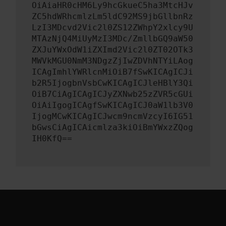
OiAiaHR0cHM6Ly9hcGkueC5ha3MtcHJv
ZC5hdWRhcmlzLm5ldC92MS9jbGllbnRz
LzI3MDcvd2Vic2l0ZS12ZWhpY2xlcy9U
MTAzNjQ4MiUyMzI3MDc/ZmllbGQ9aW50
ZXJuYWxOdW1iZXImd2Vic2l0ZT02OTk3
MWVkMGU0NmM3NDgzZjIwZDVhNTYiLAog
ICAgImhlYWRlcnMiOiB7fSwKICAgICJi
b2R5IjogbnVsbCwKICAgICJleHBlY3Qi
OiB7CiAgICAgICJyZXNwb25zZVR5cGUi
OiAiIgogICAgfSwKICAgICJ0aW1lb3V0
IjogMCwKICAgICJwcm9ncmVzcyI6IG51
bGwsCiAgICAicmlza3kiOiBmYWxzZQog
IH0KfQ==