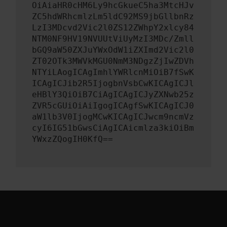
OiAiaHR0cHM6Ly9hcGkueC5ha3MtcHJv
ZC5hdWRhcmlzLm5ldC92MS9jbGllbnRz
LzI3MDcvd2Vic2l0ZS12ZWhpY2xlcy84
NTM0NF9HV19NVUUtViUyMzI3MDc/Zmll
bGQ9aW50ZXJuYWxOdW1iZXImd2Vic2l0
ZT02OTk3MWVkMGU0NmM3NDgzZjIwZDVh
NTYiLAogICAgImhlYWRlcnMiOiB7fSwK
ICAgICJib2R5IjogbnVsbCwKICAgICJl
eHBlY3QiOiB7CiAgICAgICJyZXNwb25z
ZVR5cGUiOiAiIgogICAgfSwKICAgICJ0
aW1lb3V0IjogMCwKICAgICJwcm9ncmVz
cyI6IG51bGwsCiAgICAicmlza3kiOiBm
YWxzZQogIH0KfQ==