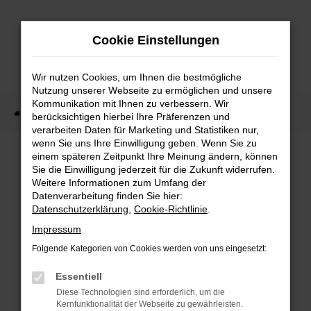
Zum
Hauptinhalt
Cookie Einstellungen
springen
Wir nutzen Cookies, um Ihnen die bestmögliche
Nutzung unserer Webseite zu ermöglichen und unsere
Kommunikation mit Ihnen zu verbessern. Wir
Startseite
Fahrzeug Showroom
Fahrzeugbestand
berücksichtigen hierbei Ihre Präferenzen und
verarbeiten Daten für Marketing und Statistiken nur,
wenn Sie uns Ihre Einwilligung geben. Wenn Sie zu
einem späteren Zeitpunkt Ihre Meinung ändern, können
FAHRZEUGBESTAND
Sie die Einwilligung jederzeit für die Zukunft widerrufen.
Weitere Informationen zum Umfang der
Datenverarbeitung finden Sie hier:
Bei Neuwagen Autoland finden Sie eine große
Datenschutzerklärung
,
Cookie-Richtlinie
.
Auswahl an Marken und Modellen.
Impressum
Folgende Kategorien von Cookies werden von uns eingesetzt:
Essentiell
FEHLER: NETWORK
Diese Technologien sind erforderlich, um die
Kernfunktionalität der Webseite zu gewährleisten.