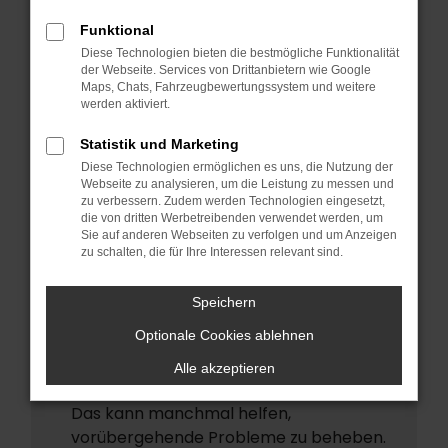
ERROR
Funktional
Beim Laden ist ein Fehler aufgetreten.
Diese Technologien bieten die bestmögliche Funktionalität
Hier sind ein paar Tipps, die dir helfen
der Webseite. Services von Drittanbietern wie Google
Maps, Chats, Fahrzeugbewertungssystem und weitere
können:
werden aktiviert.
Überprüfe deine Firewall und deine
Statistik und Marketing
Internetverbindung.
Diese Technologien ermöglichen es uns, die Nutzung der
Laden andere Webseiten, zum Beispiel
Webseite zu analysieren, um die Leistung zu messen und
deine Suchmaschine?
zu verbessern. Zudem werden Technologien eingesetzt,
die von dritten Werbetreibenden verwendet werden, um
Prüfe deine Browsererweiterungen.
Sie auf anderen Webseiten zu verfolgen und um Anzeigen
zu schalten, die für Ihre Interessen relevant sind.
Manche Erweiterungen, wie
Werbeblocker, können das Laden
Speichern
bestimmter Seiten verhindern.
Funktioniert die Seite in einem anderen
Optionale Cookies ablehnen
Browser oder in einem privaten Fenster?
Alle akzeptieren
Starte dein Gerät neu.
Das kann manchmal helfen,
vorübergehende Probleme zu beheben.