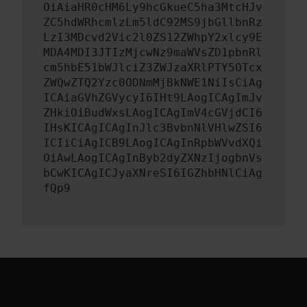
OiAiaHR0cHM6Ly9hcGkueC5ha3MtcHJv
ZC5hdWRhcmlzLm5ldC92MS9jbGllbnRz
LzI3MDcvd2Vic2l0ZS12ZWhpY2xlcy9E
MDA4MDI3JTIzMjcwNz9maWVsZD1pbnRl
cm5hbE51bWJlciZ3ZWJzaXRlPTY5OTcx
ZWQwZTQ2Yzc0ODNmMjBkNWE1NiIsCiAg
ICAiaGVhZGVycyI6IHt9LAogICAgImJv
ZHkiOiBudWxsLAogICAgImV4cGVjdCI6
IHsKICAgICAgInJlc3BvbnNlVHlwZSI6
ICIiCiAgICB9LAogICAgInRpbWVvdXQi
OiAwLAogICAgInByb2dyZXNzIjogbnVs
bCwKICAgICJyaXNreSI6IGZhbHNlCiAg
fQp9