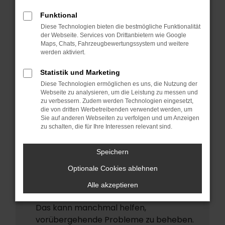
ERROR
Funktional
Beim Laden ist ein Fehler aufgetreten.
Diese Technologien bieten die bestmögliche Funktionalität
Hier sind ein paar Tipps, die dir helfen
der Webseite. Services von Drittanbietern wie Google
Maps, Chats, Fahrzeugbewertungssystem und weitere
können:
werden aktiviert.
Überprüfe deine Firewall und deine
Statistik und Marketing
Internetverbindung.
Diese Technologien ermöglichen es uns, die Nutzung der
Laden andere Webseiten, zum Beispiel
Webseite zu analysieren, um die Leistung zu messen und
deine Suchmaschine?
zu verbessern. Zudem werden Technologien eingesetzt,
die von dritten Werbetreibenden verwendet werden, um
Prüfe deine Browsererweiterungen.
Sie auf anderen Webseiten zu verfolgen und um Anzeigen
zu schalten, die für Ihre Interessen relevant sind.
Manche Erweiterungen, wie
Werbeblocker, können das Laden
Speichern
bestimmter Seiten verhindern.
Funktioniert die Seite in einem anderen
Optionale Cookies ablehnen
Browser oder in einem privaten Fenster?
Alle akzeptieren
Starte dein Gerät neu.
Das kann manchmal helfen,
vorübergehende Probleme zu beheben.