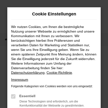
Zum
Hauptinhalt
Cookie Einstellungen
springen
Wir nutzen Cookies, um Ihnen die bestmögliche
Nutzung unserer Webseite zu ermöglichen und unsere
Kommunikation mit Ihnen zu verbessern. Wir
Startseite
Fahrzeug Showroom
Fahrzeugbestand
berücksichtigen hierbei Ihre Präferenzen und
verarbeiten Daten für Marketing und Statistiken nur,
wenn Sie uns Ihre Einwilligung geben. Wenn Sie zu
einem späteren Zeitpunkt Ihre Meinung ändern, können
FAHRZEUGBESTAND
Sie die Einwilligung jederzeit für die Zukunft widerrufen.
Weitere Informationen zum Umfang der
Datenverarbeitung finden Sie hier:
Bei Neuwagen Autoland finden Sie eine große
Datenschutzerklärung
,
Cookie-Richtlinie
.
Auswahl an Marken und Modellen.
Impressum
Folgende Kategorien von Cookies werden von uns eingesetzt:
Essentiell
FEHLER: NETWORK
Diese Technologien sind erforderlich, um die
Kernfunktionalität der Webseite zu gewährleisten.