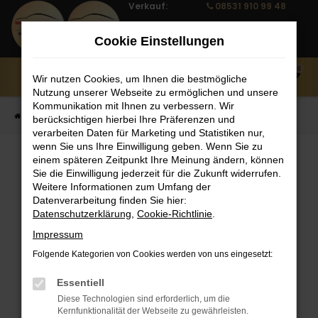
Verkauf:
08531 910 99 48
Zum
Notruf:
08531 910 99 27
Hauptinhalt
Cookie Einstellungen
Service:
08531 910 99 10
springen
0
Wir nutzen Cookies, um Ihnen die bestmögliche
MENÜ
Nutzung unserer Webseite zu ermöglichen und unsere
Kommunikation mit Ihnen zu verbessern. Wir
Startseite
Fahrzeug Showroom
Fahrzeugbestand
berücksichtigen hierbei Ihre Präferenzen und
verarbeiten Daten für Marketing und Statistiken nur,
wenn Sie uns Ihre Einwilligung geben. Wenn Sie zu
einem späteren Zeitpunkt Ihre Meinung ändern, können
FAHRZEUGBESTAND
Sie die Einwilligung jederzeit für die Zukunft widerrufen.
Weitere Informationen zum Umfang der
Datenverarbeitung finden Sie hier:
Bei Neuwagen Autoland finden Sie eine große
Datenschutzerklärung
,
Cookie-Richtlinie
.
Auswahl an Marken und Modellen.
Impressum
Folgende Kategorien von Cookies werden von uns eingesetzt:
Essentiell
FEHLER: NETWORK
Diese Technologien sind erforderlich, um die
Kernfunktionalität der Webseite zu gewährleisten.