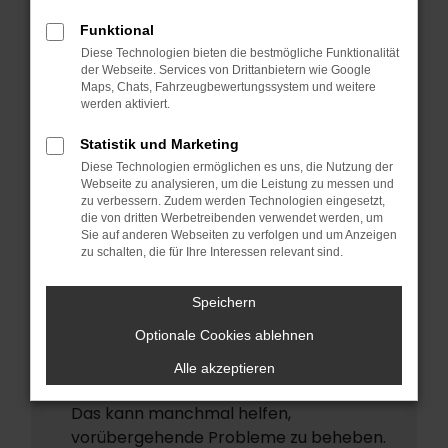
ERROR
Funktional
Beim Laden ist ein Fehler aufgetreten.
Diese Technologien bieten die bestmögliche Funktionalität
Hier sind ein paar Tipps, die dir helfen
der Webseite. Services von Drittanbietern wie Google
Maps, Chats, Fahrzeugbewertungssystem und weitere
können:
werden aktiviert.
Überprüfe deine Firewall und deine
Statistik und Marketing
Internetverbindung.
Diese Technologien ermöglichen es uns, die Nutzung der
Laden andere Webseiten, zum Beispiel
Webseite zu analysieren, um die Leistung zu messen und
deine Suchmaschine?
zu verbessern. Zudem werden Technologien eingesetzt,
die von dritten Werbetreibenden verwendet werden, um
Prüfe deine Browsererweiterungen.
Sie auf anderen Webseiten zu verfolgen und um Anzeigen
zu schalten, die für Ihre Interessen relevant sind.
Manche Erweiterungen, wie
Werbeblocker, können das Laden
Speichern
bestimmter Seiten verhindern.
Funktioniert die Seite in einem anderen
Optionale Cookies ablehnen
Browser oder in einem privaten Fenster?
Alle akzeptieren
Starte dein Gerät neu.
Das kann manchmal helfen,
vorübergehende Probleme zu beheben.