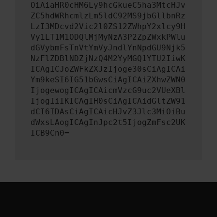
OiAiaHR0cHM6Ly9hcGkueC5ha3MtcHJv
ZC5hdWRhcmlzLm5ldC92MS9jbGllbnRz
LzI3MDcvd2Vic2l0ZS12ZWhpY2xlcy9H
Vy1LT1M1ODQlMjMyNzA3P2ZpZWxkPWlu
dGVybmFsTnVtYmVyJndlYnNpdGU9Njk5
NzFlZDBlNDZjNzQ4M2YyMGQ1YTU2IiwK
ICAgICJoZWFkZXJzIjoge30sCiAgICAi
Ym9keSI6IG51bGwsCiAgICAiZXhwZWN0
IjogewogICAgICAicmVzcG9uc2VUeXBl
IjogIiIKICAgIH0sCiAgICAidGltZW91
dCI6IDAsCiAgICAicHJvZ3Jlc3MiOiBu
dWxsLAogICAgInJpc2t5IjogZmFsc2UK
ICB9Cn0=