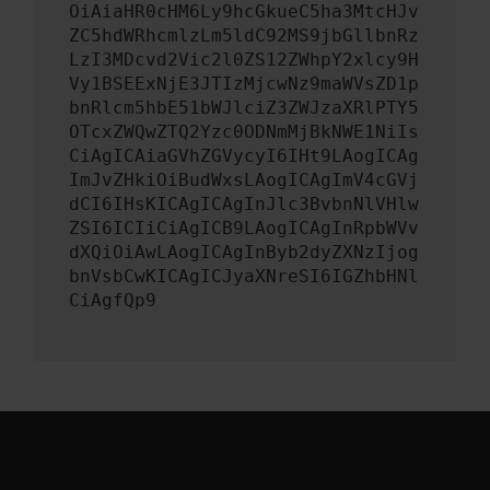
OiAiaHR0cHM6Ly9hcGkueC5ha3MtcHJv
ZC5hdWRhcmlzLm5ldC92MS9jbGllbnRz
LzI3MDcvd2Vic2l0ZS12ZWhpY2xlcy9H
Vy1BSEExNjE3JTIzMjcwNz9maWVsZD1p
bnRlcm5hbE51bWJlciZ3ZWJzaXRlPTY5
OTcxZWQwZTQ2Yzc0ODNmMjBkNWE1NiIs
CiAgICAiaGVhZGVycyI6IHt9LAogICAg
ImJvZHkiOiBudWxsLAogICAgImV4cGVj
dCI6IHsKICAgICAgInJlc3BvbnNlVHlw
ZSI6ICIiCiAgICB9LAogICAgInRpbWVv
dXQiOiAwLAogICAgInByb2dyZXNzIjog
bnVsbCwKICAgICJyaXNreSI6IGZhbHNl
CiAgfQp9