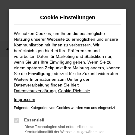
Zum
Hauptinhalt
Cookie Einstellungen
springen
Wir nutzen Cookies, um Ihnen die bestmögliche
Nutzung unserer Webseite zu ermöglichen und unsere
Kommunikation mit Ihnen zu verbessern. Wir
Startseite
Fahrzeug Showroom
Fahrzeugbestand
berücksichtigen hierbei Ihre Präferenzen und
verarbeiten Daten für Marketing und Statistiken nur,
wenn Sie uns Ihre Einwilligung geben. Wenn Sie zu
einem späteren Zeitpunkt Ihre Meinung ändern, können
FAHRZEUGBESTAND
Sie die Einwilligung jederzeit für die Zukunft widerrufen.
Weitere Informationen zum Umfang der
Datenverarbeitung finden Sie hier:
Bei Neuwagen Autoland finden Sie eine große
Datenschutzerklärung
,
Cookie-Richtlinie
.
Auswahl an Marken und Modellen.
Impressum
Folgende Kategorien von Cookies werden von uns eingesetzt:
Essentiell
FEHLER: NETWORK
Diese Technologien sind erforderlich, um die
Kernfunktionalität der Webseite zu gewährleisten.