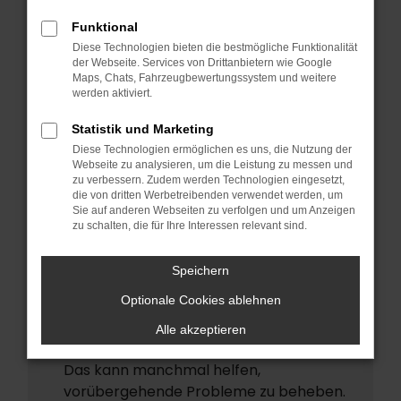
ERROR
Funktional
Beim Laden ist ein Fehler aufgetreten.
Diese Technologien bieten die bestmögliche Funktionalität
Hier sind ein paar Tipps, die dir helfen
der Webseite. Services von Drittanbietern wie Google
Maps, Chats, Fahrzeugbewertungssystem und weitere
können:
werden aktiviert.
Überprüfe deine Firewall und deine
Statistik und Marketing
Internetverbindung.
Diese Technologien ermöglichen es uns, die Nutzung der
Laden andere Webseiten, zum Beispiel
Webseite zu analysieren, um die Leistung zu messen und
deine Suchmaschine?
zu verbessern. Zudem werden Technologien eingesetzt,
die von dritten Werbetreibenden verwendet werden, um
Prüfe deine Browsererweiterungen.
Sie auf anderen Webseiten zu verfolgen und um Anzeigen
zu schalten, die für Ihre Interessen relevant sind.
Manche Erweiterungen, wie
Werbeblocker, können das Laden
Speichern
bestimmter Seiten verhindern.
Funktioniert die Seite in einem anderen
Optionale Cookies ablehnen
Browser oder in einem privaten Fenster?
Alle akzeptieren
Starte dein Gerät neu.
Das kann manchmal helfen,
vorübergehende Probleme zu beheben.