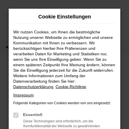
Zum
Hauptinhalt
Cookie Einstellungen
springen
Wir nutzen Cookies, um Ihnen die bestmögliche
Nutzung unserer Webseite zu ermöglichen und unsere
Kommunikation mit Ihnen zu verbessern. Wir
Startseite
Fahrzeug Showroom
Fahrzeugbestand
berücksichtigen hierbei Ihre Präferenzen und
verarbeiten Daten für Marketing und Statistiken nur,
wenn Sie uns Ihre Einwilligung geben. Wenn Sie zu
einem späteren Zeitpunkt Ihre Meinung ändern, können
FAHRZEUGBESTAND
Sie die Einwilligung jederzeit für die Zukunft widerrufen.
Weitere Informationen zum Umfang der
Datenverarbeitung finden Sie hier:
Bei Neuwagen Autoland finden Sie eine große
Datenschutzerklärung
,
Cookie-Richtlinie
.
Auswahl an Marken und Modellen.
Impressum
Folgende Kategorien von Cookies werden von uns eingesetzt:
Essentiell
FEHLER: NETWORK
Diese Technologien sind erforderlich, um die
Kernfunktionalität der Webseite zu gewährleisten.