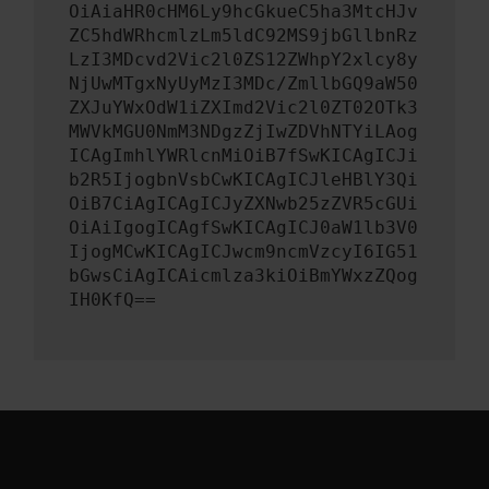
OiAiaHR0cHM6Ly9hcGkueC5ha3MtcHJv
ZC5hdWRhcmlzLm5ldC92MS9jbGllbnRz
LzI3MDcvd2Vic2l0ZS12ZWhpY2xlcy8y
NjUwMTgxNyUyMzI3MDc/ZmllbGQ9aW50
ZXJuYWxOdW1iZXImd2Vic2l0ZT02OTk3
MWVkMGU0NmM3NDgzZjIwZDVhNTYiLAog
ICAgImhlYWRlcnMiOiB7fSwKICAgICJi
b2R5IjogbnVsbCwKICAgICJleHBlY3Qi
OiB7CiAgICAgICJyZXNwb25zZVR5cGUi
OiAiIgogICAgfSwKICAgICJ0aW1lb3V0
IjogMCwKICAgICJwcm9ncmVzcyI6IG51
bGwsCiAgICAicmlza3kiOiBmYWxzZQog
IH0KfQ==