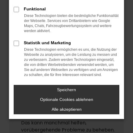
ERROR
Funktional
Beim Laden ist ein Fehler aufgetreten.
Diese Technologien bieten die bestmögliche Funktionalität
Hier sind ein paar Tipps, die dir helfen
der Webseite. Services von Drittanbietern wie Google
Maps, Chats, Fahrzeugbewertungssystem und weitere
können:
werden aktiviert.
Überprüfe deine Firewall und deine
Statistik und Marketing
Internetverbindung.
Diese Technologien ermöglichen es uns, die Nutzung der
Laden andere Webseiten, zum Beispiel
Webseite zu analysieren, um die Leistung zu messen und
deine Suchmaschine?
zu verbessern. Zudem werden Technologien eingesetzt,
die von dritten Werbetreibenden verwendet werden, um
Prüfe deine Browsererweiterungen.
Sie auf anderen Webseiten zu verfolgen und um Anzeigen
zu schalten, die für Ihre Interessen relevant sind.
Manche Erweiterungen, wie
Werbeblocker, können das Laden
Speichern
bestimmter Seiten verhindern.
Funktioniert die Seite in einem anderen
Optionale Cookies ablehnen
Browser oder in einem privaten Fenster?
Alle akzeptieren
Starte dein Gerät neu.
Das kann manchmal helfen,
vorübergehende Probleme zu beheben.