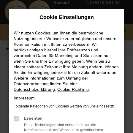
Verkauf:
08531 910 99 48
Zum
Notruf:
08531 910 99 27
Hauptinhalt
Cookie Einstellungen
Service:
08531 910 99 10
springen
0
Wir nutzen Cookies, um Ihnen die bestmögliche
MENÜ
Nutzung unserer Webseite zu ermöglichen und unsere
Kommunikation mit Ihnen zu verbessern. Wir
Startseite
Fahrzeug Showroom
Fahrzeugbestand
berücksichtigen hierbei Ihre Präferenzen und
verarbeiten Daten für Marketing und Statistiken nur,
wenn Sie uns Ihre Einwilligung geben. Wenn Sie zu
einem späteren Zeitpunkt Ihre Meinung ändern, können
FAHRZEUGBESTAND
Sie die Einwilligung jederzeit für die Zukunft widerrufen.
Weitere Informationen zum Umfang der
Datenverarbeitung finden Sie hier:
Bei Neuwagen Autoland finden Sie eine große
Datenschutzerklärung
,
Cookie-Richtlinie
.
Auswahl an Marken und Modellen.
Impressum
Folgende Kategorien von Cookies werden von uns eingesetzt:
Essentiell
FEHLER: NETWORK
Diese Technologien sind erforderlich, um die
Kernfunktionalität der Webseite zu gewährleisten.