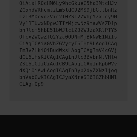
OiAiaHR0cHM6Ly9hcGkueC5ha3MtcHJv
ZC5hdWRhcmlzLm5ldC92MS9jbGllbnRz
LzI3MDcvd2Vic2l0ZS12ZWhpY2xlcy9H
Vy1BTUwxNDgwJTIzMjcwNz9maWVsZD1p
bnRlcm5hbE51bWJlciZ3ZWJzaXRlPTY5
OTcxZWQwZTQ2Yzc0ODNmMjBkNWE1NiIs
CiAgICAiaGVhZGVycyI6IHt9LAogICAg
ImJvZHkiOiBudWxsLAogICAgImV4cGVj
dCI6IHsKICAgICAgInJlc3BvbnNlVHlw
ZSI6ICIiCiAgICB9LAogICAgInRpbWVv
dXQiOiAwLAogICAgInByb2dyZXNzIjog
bnVsbCwKICAgICJyaXNreSI6IGZhbHNl
CiAgfQp9