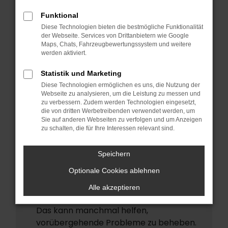
ERROR
Funktional
Beim Laden ist ein Fehler aufgetreten.
Diese Technologien bieten die bestmögliche Funktionalität
Hier sind ein paar Tipps, die dir helfen
der Webseite. Services von Drittanbietern wie Google
Maps, Chats, Fahrzeugbewertungssystem und weitere
können:
werden aktiviert.
Überprüfe deine Firewall und deine
Statistik und Marketing
Internetverbindung.
Diese Technologien ermöglichen es uns, die Nutzung der
Laden andere Webseiten, zum Beispiel
Webseite zu analysieren, um die Leistung zu messen und
deine Suchmaschine?
zu verbessern. Zudem werden Technologien eingesetzt,
die von dritten Werbetreibenden verwendet werden, um
Prüfe deine Browsererweiterungen.
Sie auf anderen Webseiten zu verfolgen und um Anzeigen
zu schalten, die für Ihre Interessen relevant sind.
Manche Erweiterungen, wie
Werbeblocker, können das Laden
Speichern
bestimmter Seiten verhindern.
Funktioniert die Seite in einem anderen
Optionale Cookies ablehnen
Browser oder in einem privaten Fenster?
Alle akzeptieren
Starte dein Gerät neu.
Das kann manchmal helfen,
vorübergehende Probleme zu beheben.