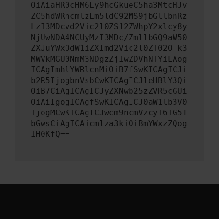
OiAiaHR0cHM6Ly9hcGkueC5ha3MtcHJv
ZC5hdWRhcmlzLm5ldC92MS9jbGllbnRz
LzI3MDcvd2Vic2l0ZS12ZWhpY2xlcy8y
NjUwNDA4NCUyMzI3MDc/ZmllbGQ9aW50
ZXJuYWxOdW1iZXImd2Vic2l0ZT02OTk3
MWVkMGU0NmM3NDgzZjIwZDVhNTYiLAog
ICAgImhlYWRlcnMiOiB7fSwKICAgICJi
b2R5IjogbnVsbCwKICAgICJleHBlY3Qi
OiB7CiAgICAgICJyZXNwb25zZVR5cGUi
OiAiIgogICAgfSwKICAgICJ0aW1lb3V0
IjogMCwKICAgICJwcm9ncmVzcyI6IG51
bGwsCiAgICAicmlza3kiOiBmYWxzZQog
IH0KfQ==