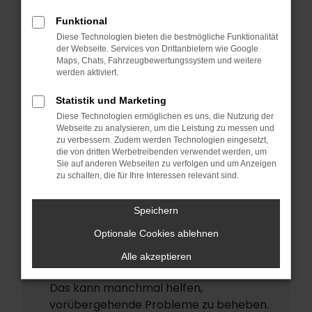
ERROR
Funktional
Beim Laden ist ein Fehler aufgetreten.
Diese Technologien bieten die bestmögliche Funktionalität
Hier sind ein paar Tipps, die dir helfen
der Webseite. Services von Drittanbietern wie Google
Maps, Chats, Fahrzeugbewertungssystem und weitere
können:
werden aktiviert.
Überprüfe deine Firewall und deine
Statistik und Marketing
Internetverbindung.
Diese Technologien ermöglichen es uns, die Nutzung der
Laden andere Webseiten, zum Beispiel
Webseite zu analysieren, um die Leistung zu messen und
deine Suchmaschine?
zu verbessern. Zudem werden Technologien eingesetzt,
die von dritten Werbetreibenden verwendet werden, um
Prüfe deine Browsererweiterungen.
Sie auf anderen Webseiten zu verfolgen und um Anzeigen
zu schalten, die für Ihre Interessen relevant sind.
Manche Erweiterungen, wie
Werbeblocker, können das Laden
Speichern
bestimmter Seiten verhindern.
Funktioniert die Seite in einem anderen
Optionale Cookies ablehnen
Browser oder in einem privaten Fenster?
Alle akzeptieren
Starte dein Gerät neu.
Das kann manchmal helfen,
vorübergehende Probleme zu beheben.