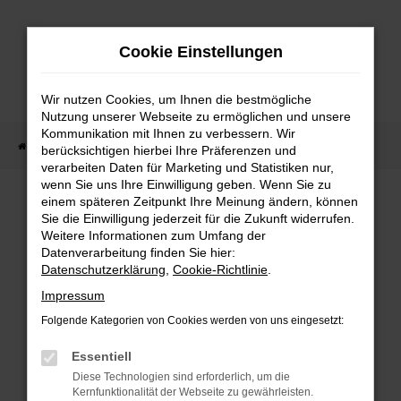
Zum
Hauptinhalt
Cookie Einstellungen
springen
Wir nutzen Cookies, um Ihnen die bestmögliche
Nutzung unserer Webseite zu ermöglichen und unsere
Kommunikation mit Ihnen zu verbessern. Wir
Startseite
Fahrzeug Showroom
Fahrzeugbestand
berücksichtigen hierbei Ihre Präferenzen und
verarbeiten Daten für Marketing und Statistiken nur,
wenn Sie uns Ihre Einwilligung geben. Wenn Sie zu
einem späteren Zeitpunkt Ihre Meinung ändern, können
FAHRZEUGBESTAND
Sie die Einwilligung jederzeit für die Zukunft widerrufen.
Weitere Informationen zum Umfang der
Datenverarbeitung finden Sie hier:
Bei Neuwagen Autoland finden Sie eine große
Datenschutzerklärung
,
Cookie-Richtlinie
.
Auswahl an Marken und Modellen.
Impressum
Folgende Kategorien von Cookies werden von uns eingesetzt:
Essentiell
FEHLER: NETWORK
Diese Technologien sind erforderlich, um die
Kernfunktionalität der Webseite zu gewährleisten.