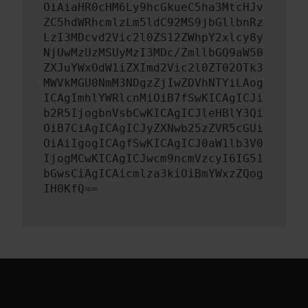
OiAiaHR0cHM6Ly9hcGkueC5ha3MtcHJv
ZC5hdWRhcmlzLm5ldC92MS9jbGllbnRz
LzI3MDcvd2Vic2l0ZS12ZWhpY2xlcy8y
NjUwMzUzMSUyMzI3MDc/ZmllbGQ9aW50
ZXJuYWxOdW1iZXImd2Vic2l0ZT02OTk3
MWVkMGU0NmM3NDgzZjIwZDVhNTYiLAog
ICAgImhlYWRlcnMiOiB7fSwKICAgICJi
b2R5IjogbnVsbCwKICAgICJleHBlY3Qi
OiB7CiAgICAgICJyZXNwb25zZVR5cGUi
OiAiIgogICAgfSwKICAgICJ0aW1lb3V0
IjogMCwKICAgICJwcm9ncmVzcyI6IG51
bGwsCiAgICAicmlza3kiOiBmYWxzZQog
IH0KfQ==