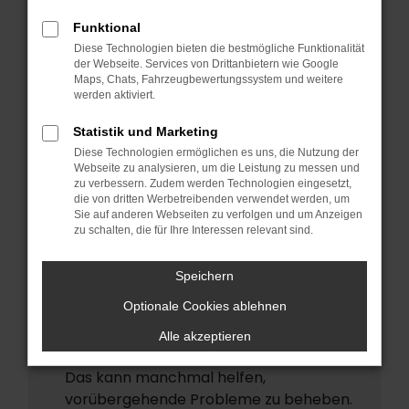
ERROR
Funktional
Beim Laden ist ein Fehler aufgetreten.
Diese Technologien bieten die bestmögliche Funktionalität
Hier sind ein paar Tipps, die dir helfen
der Webseite. Services von Drittanbietern wie Google
Maps, Chats, Fahrzeugbewertungssystem und weitere
können:
werden aktiviert.
Überprüfe deine Firewall und deine
Statistik und Marketing
Internetverbindung.
Diese Technologien ermöglichen es uns, die Nutzung der
Laden andere Webseiten, zum Beispiel
Webseite zu analysieren, um die Leistung zu messen und
deine Suchmaschine?
zu verbessern. Zudem werden Technologien eingesetzt,
die von dritten Werbetreibenden verwendet werden, um
Prüfe deine Browsererweiterungen.
Sie auf anderen Webseiten zu verfolgen und um Anzeigen
zu schalten, die für Ihre Interessen relevant sind.
Manche Erweiterungen, wie
Werbeblocker, können das Laden
Speichern
bestimmter Seiten verhindern.
Funktioniert die Seite in einem anderen
Optionale Cookies ablehnen
Browser oder in einem privaten Fenster?
Alle akzeptieren
Starte dein Gerät neu.
Das kann manchmal helfen,
vorübergehende Probleme zu beheben.