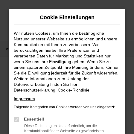
Zum
Hauptinhalt
Cookie Einstellungen
springen
Wir nutzen Cookies, um Ihnen die bestmögliche
Nutzung unserer Webseite zu ermöglichen und unsere
Kommunikation mit Ihnen zu verbessern. Wir
Startseite
Fahrzeug Showroom
Fahrzeugbestand
berücksichtigen hierbei Ihre Präferenzen und
verarbeiten Daten für Marketing und Statistiken nur,
wenn Sie uns Ihre Einwilligung geben. Wenn Sie zu
einem späteren Zeitpunkt Ihre Meinung ändern, können
FAHRZEUGBESTAND
Sie die Einwilligung jederzeit für die Zukunft widerrufen.
Weitere Informationen zum Umfang der
Datenverarbeitung finden Sie hier:
Bei Neuwagen Autoland finden Sie eine große
Datenschutzerklärung
,
Cookie-Richtlinie
.
Auswahl an Marken und Modellen.
Impressum
Folgende Kategorien von Cookies werden von uns eingesetzt:
Essentiell
FEHLER: NETWORK
Diese Technologien sind erforderlich, um die
Kernfunktionalität der Webseite zu gewährleisten.