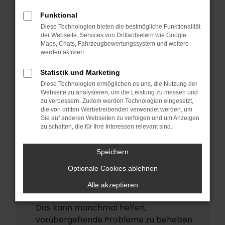
ERROR
Funktional
Beim Laden ist ein Fehler aufgetreten.
Diese Technologien bieten die bestmögliche Funktionalität
Hier sind ein paar Tipps, die dir helfen
der Webseite. Services von Drittanbietern wie Google
Maps, Chats, Fahrzeugbewertungssystem und weitere
können:
werden aktiviert.
Überprüfe deine Firewall und deine
Statistik und Marketing
Internetverbindung.
Diese Technologien ermöglichen es uns, die Nutzung der
Laden andere Webseiten, zum Beispiel
Webseite zu analysieren, um die Leistung zu messen und
deine Suchmaschine?
zu verbessern. Zudem werden Technologien eingesetzt,
die von dritten Werbetreibenden verwendet werden, um
Prüfe deine Browsererweiterungen.
Sie auf anderen Webseiten zu verfolgen und um Anzeigen
zu schalten, die für Ihre Interessen relevant sind.
Manche Erweiterungen, wie
Werbeblocker, können das Laden
Speichern
bestimmter Seiten verhindern.
Funktioniert die Seite in einem anderen
Optionale Cookies ablehnen
Browser oder in einem privaten Fenster?
Alle akzeptieren
Starte dein Gerät neu.
Das kann manchmal helfen,
vorübergehende Probleme zu beheben.