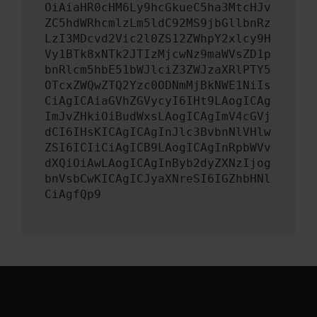
OiAiaHR0cHM6Ly9hcGkueC5ha3MtcHJv
ZC5hdWRhcmlzLm5ldC92MS9jbGllbnRz
LzI3MDcvd2Vic2l0ZS12ZWhpY2xlcy9H
Vy1BTk8xNTk2JTIzMjcwNz9maWVsZD1p
bnRlcm5hbE51bWJlciZ3ZWJzaXRlPTY5
OTcxZWQwZTQ2Yzc0ODNmMjBkNWE1NiIs
CiAgICAiaGVhZGVycyI6IHt9LAogICAg
ImJvZHkiOiBudWxsLAogICAgImV4cGVj
dCI6IHsKICAgICAgInJlc3BvbnNlVHlw
ZSI6ICIiCiAgICB9LAogICAgInRpbWVv
dXQiOiAwLAogICAgInByb2dyZXNzIjog
bnVsbCwKICAgICJyaXNreSI6IGZhbHNl
CiAgfQp9