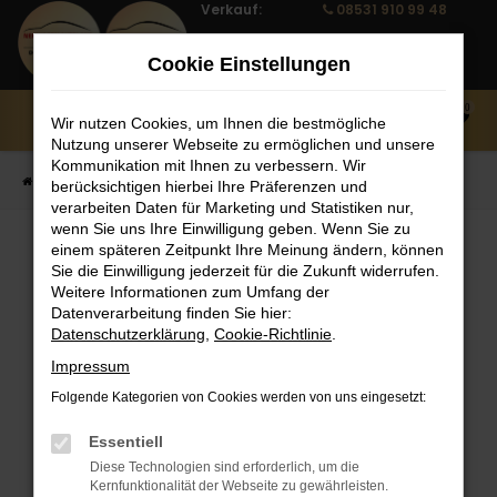
Verkauf:
08531 910 99 48
Zum
Notruf:
08531 910 99 27
Hauptinhalt
Cookie Einstellungen
Service:
08531 910 99 10
springen
0
Wir nutzen Cookies, um Ihnen die bestmögliche
MENÜ
Nutzung unserer Webseite zu ermöglichen und unsere
Kommunikation mit Ihnen zu verbessern. Wir
Startseite
Fahrzeug Showroom
Fahrzeugbestand
berücksichtigen hierbei Ihre Präferenzen und
verarbeiten Daten für Marketing und Statistiken nur,
wenn Sie uns Ihre Einwilligung geben. Wenn Sie zu
einem späteren Zeitpunkt Ihre Meinung ändern, können
FAHRZEUGBESTAND
Sie die Einwilligung jederzeit für die Zukunft widerrufen.
Weitere Informationen zum Umfang der
Datenverarbeitung finden Sie hier:
Bei Neuwagen Autoland finden Sie eine große
Datenschutzerklärung
,
Cookie-Richtlinie
.
Auswahl an Marken und Modellen.
Impressum
Folgende Kategorien von Cookies werden von uns eingesetzt:
Essentiell
FEHLER: NETWORK
Diese Technologien sind erforderlich, um die
Kernfunktionalität der Webseite zu gewährleisten.