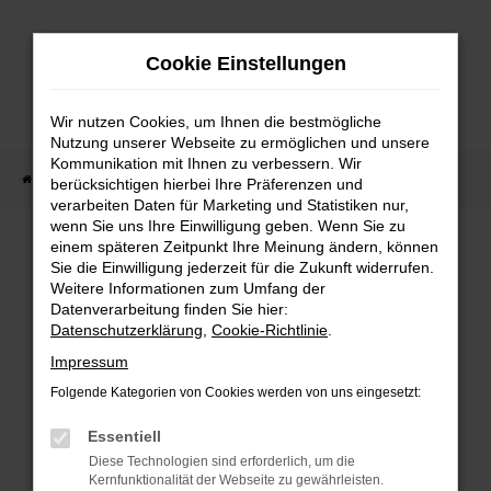
Zum
Hauptinhalt
Cookie Einstellungen
springen
Wir nutzen Cookies, um Ihnen die bestmögliche
Nutzung unserer Webseite zu ermöglichen und unsere
Kommunikation mit Ihnen zu verbessern. Wir
Startseite
Fahrzeug Showroom
Fahrzeugbestand
berücksichtigen hierbei Ihre Präferenzen und
verarbeiten Daten für Marketing und Statistiken nur,
wenn Sie uns Ihre Einwilligung geben. Wenn Sie zu
einem späteren Zeitpunkt Ihre Meinung ändern, können
FAHRZEUGBESTAND
Sie die Einwilligung jederzeit für die Zukunft widerrufen.
Weitere Informationen zum Umfang der
Datenverarbeitung finden Sie hier:
Bei Neuwagen Autoland finden Sie eine große
Datenschutzerklärung
,
Cookie-Richtlinie
.
Auswahl an Marken und Modellen.
Impressum
Folgende Kategorien von Cookies werden von uns eingesetzt:
Essentiell
FEHLER: NETWORK
Diese Technologien sind erforderlich, um die
Kernfunktionalität der Webseite zu gewährleisten.