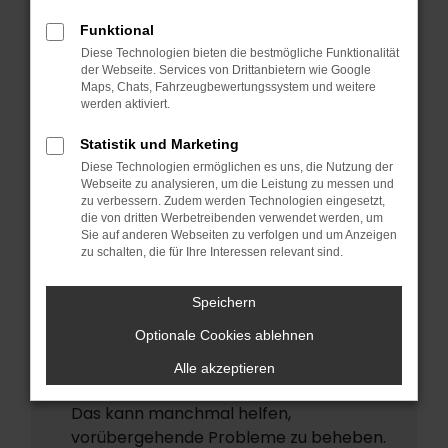
ERROR
Funktional
Beim Laden ist ein Fehler aufgetreten.
Diese Technologien bieten die bestmögliche Funktionalität
Hier sind ein paar Tipps, die dir helfen
der Webseite. Services von Drittanbietern wie Google
Maps, Chats, Fahrzeugbewertungssystem und weitere
können:
werden aktiviert.
Überprüfe deine Firewall und deine
Statistik und Marketing
Internetverbindung.
Diese Technologien ermöglichen es uns, die Nutzung der
Laden andere Webseiten, zum Beispiel
Webseite zu analysieren, um die Leistung zu messen und
deine Suchmaschine?
zu verbessern. Zudem werden Technologien eingesetzt,
die von dritten Werbetreibenden verwendet werden, um
Prüfe deine Browsererweiterungen.
Sie auf anderen Webseiten zu verfolgen und um Anzeigen
zu schalten, die für Ihre Interessen relevant sind.
Manche Erweiterungen, wie
Werbeblocker, können das Laden
Speichern
bestimmter Seiten verhindern.
Funktioniert die Seite in einem anderen
Optionale Cookies ablehnen
Browser oder in einem privaten Fenster?
Alle akzeptieren
Starte dein Gerät neu.
Das kann manchmal helfen,
vorübergehende Probleme zu beheben.