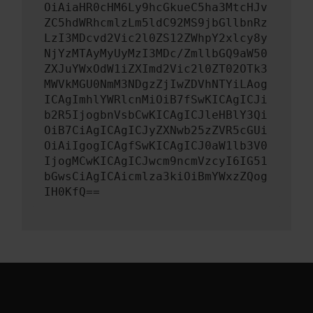
OiAiaHR0cHM6Ly9hcGkueC5ha3MtcHJv
ZC5hdWRhcmlzLm5ldC92MS9jbGllbnRz
LzI3MDcvd2Vic2l0ZS12ZWhpY2xlcy8y
NjYzMTAyMyUyMzI3MDc/ZmllbGQ9aW50
ZXJuYWxOdW1iZXImd2Vic2l0ZT02OTk3
MWVkMGU0NmM3NDgzZjIwZDVhNTYiLAog
ICAgImhlYWRlcnMiOiB7fSwKICAgICJi
b2R5IjogbnVsbCwKICAgICJleHBlY3Qi
OiB7CiAgICAgICJyZXNwb25zZVR5cGUi
OiAiIgogICAgfSwKICAgICJ0aW1lb3V0
IjogMCwKICAgICJwcm9ncmVzcyI6IG51
bGwsCiAgICAicmlza3kiOiBmYWxzZQog
IH0KfQ==