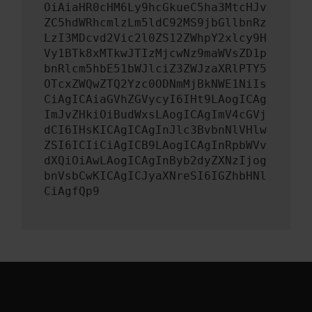
OiAiaHR0cHM6Ly9hcGkueC5ha3MtcHJv
ZC5hdWRhcmlzLm5ldC92MS9jbGllbnRz
LzI3MDcvd2Vic2l0ZS12ZWhpY2xlcy9H
Vy1BTk8xMTkwJTIzMjcwNz9maWVsZD1p
bnRlcm5hbE51bWJlciZ3ZWJzaXRlPTY5
OTcxZWQwZTQ2Yzc0ODNmMjBkNWE1NiIs
CiAgICAiaGVhZGVycyI6IHt9LAogICAg
ImJvZHkiOiBudWxsLAogICAgImV4cGVj
dCI6IHsKICAgICAgInJlc3BvbnNlVHlw
ZSI6ICIiCiAgICB9LAogICAgInRpbWVv
dXQiOiAwLAogICAgInByb2dyZXNzIjog
bnVsbCwKICAgICJyaXNreSI6IGZhbHNl
CiAgfQp9