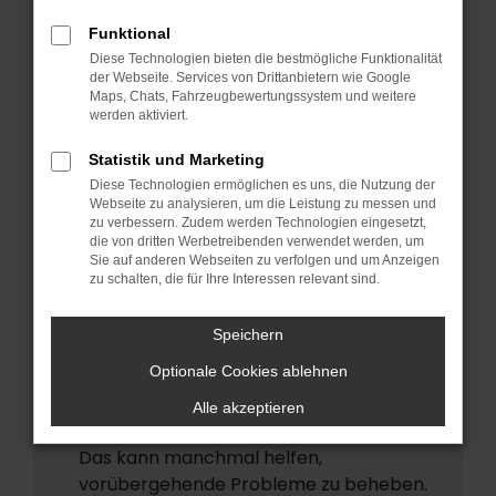
ERROR
Funktional
Beim Laden ist ein Fehler aufgetreten.
Diese Technologien bieten die bestmögliche Funktionalität
Hier sind ein paar Tipps, die dir helfen
der Webseite. Services von Drittanbietern wie Google
Maps, Chats, Fahrzeugbewertungssystem und weitere
können:
werden aktiviert.
Überprüfe deine Firewall und deine
Statistik und Marketing
Internetverbindung.
Diese Technologien ermöglichen es uns, die Nutzung der
Laden andere Webseiten, zum Beispiel
Webseite zu analysieren, um die Leistung zu messen und
deine Suchmaschine?
zu verbessern. Zudem werden Technologien eingesetzt,
die von dritten Werbetreibenden verwendet werden, um
Prüfe deine Browsererweiterungen.
Sie auf anderen Webseiten zu verfolgen und um Anzeigen
zu schalten, die für Ihre Interessen relevant sind.
Manche Erweiterungen, wie
Werbeblocker, können das Laden
Speichern
bestimmter Seiten verhindern.
Funktioniert die Seite in einem anderen
Optionale Cookies ablehnen
Browser oder in einem privaten Fenster?
Alle akzeptieren
Starte dein Gerät neu.
Das kann manchmal helfen,
vorübergehende Probleme zu beheben.