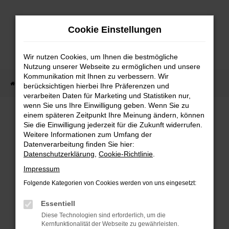
Zum
Hauptinhalt
Cookie Einstellungen
springen
Wir nutzen Cookies, um Ihnen die bestmögliche
Nutzung unserer Webseite zu ermöglichen und unsere
Kommunikation mit Ihnen zu verbessern. Wir
Startseite
Fahrzeug Showroom
Fahrzeugbestand
berücksichtigen hierbei Ihre Präferenzen und
verarbeiten Daten für Marketing und Statistiken nur,
wenn Sie uns Ihre Einwilligung geben. Wenn Sie zu
einem späteren Zeitpunkt Ihre Meinung ändern, können
FAHRZEUGBESTAND
Sie die Einwilligung jederzeit für die Zukunft widerrufen.
Weitere Informationen zum Umfang der
Datenverarbeitung finden Sie hier:
Bei Neuwagen Autoland finden Sie eine große
Datenschutzerklärung
,
Cookie-Richtlinie
.
Auswahl an Marken und Modellen.
Impressum
Folgende Kategorien von Cookies werden von uns eingesetzt:
Essentiell
FEHLER: NETWORK
Diese Technologien sind erforderlich, um die
Kernfunktionalität der Webseite zu gewährleisten.