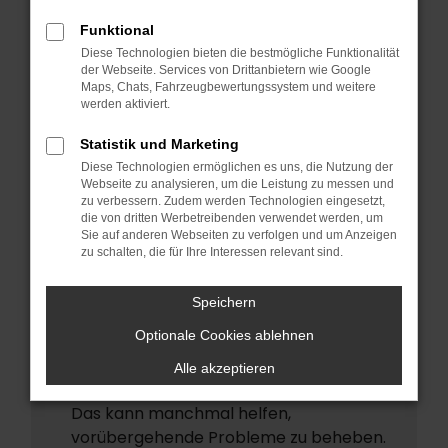
ERROR
Funktional
Beim Laden ist ein Fehler aufgetreten.
Diese Technologien bieten die bestmögliche Funktionalität
Hier sind ein paar Tipps, die dir helfen
der Webseite. Services von Drittanbietern wie Google
Maps, Chats, Fahrzeugbewertungssystem und weitere
können:
werden aktiviert.
Überprüfe deine Firewall und deine
Statistik und Marketing
Internetverbindung.
Diese Technologien ermöglichen es uns, die Nutzung der
Laden andere Webseiten, zum Beispiel
Webseite zu analysieren, um die Leistung zu messen und
deine Suchmaschine?
zu verbessern. Zudem werden Technologien eingesetzt,
die von dritten Werbetreibenden verwendet werden, um
Prüfe deine Browsererweiterungen.
Sie auf anderen Webseiten zu verfolgen und um Anzeigen
zu schalten, die für Ihre Interessen relevant sind.
Manche Erweiterungen, wie
Werbeblocker, können das Laden
Speichern
bestimmter Seiten verhindern.
Funktioniert die Seite in einem anderen
Optionale Cookies ablehnen
Browser oder in einem privaten Fenster?
Alle akzeptieren
Starte dein Gerät neu.
Das kann manchmal helfen,
vorübergehende Probleme zu beheben.