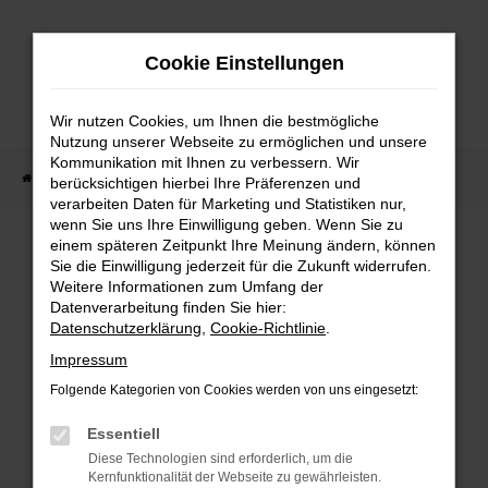
Zum
Hauptinhalt
Cookie Einstellungen
springen
Wir nutzen Cookies, um Ihnen die bestmögliche
Nutzung unserer Webseite zu ermöglichen und unsere
Kommunikation mit Ihnen zu verbessern. Wir
Startseite
Fahrzeug Showroom
Fahrzeugbestand
berücksichtigen hierbei Ihre Präferenzen und
verarbeiten Daten für Marketing und Statistiken nur,
wenn Sie uns Ihre Einwilligung geben. Wenn Sie zu
einem späteren Zeitpunkt Ihre Meinung ändern, können
FAHRZEUGBESTAND
Sie die Einwilligung jederzeit für die Zukunft widerrufen.
Weitere Informationen zum Umfang der
Datenverarbeitung finden Sie hier:
Bei Neuwagen Autoland finden Sie eine große
Datenschutzerklärung
,
Cookie-Richtlinie
.
Auswahl an Marken und Modellen.
Impressum
Folgende Kategorien von Cookies werden von uns eingesetzt:
Essentiell
FEHLER: NETWORK
Diese Technologien sind erforderlich, um die
Kernfunktionalität der Webseite zu gewährleisten.