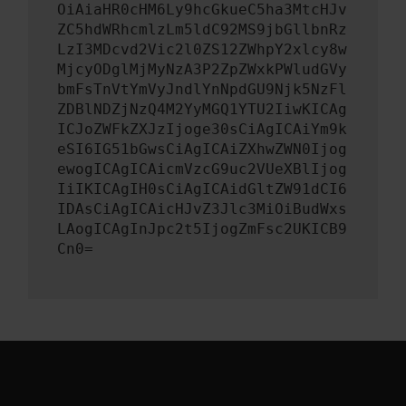
OiAiaHR0cHM6Ly9hcGkueC5ha3MtcHJv
ZC5hdWRhcmlzLm5ldC92MS9jbGllbnRz
LzI3MDcvd2Vic2l0ZS12ZWhpY2xlcy8w
MjcyODglMjMyNzA3P2ZpZWxkPWludGVy
bmFsTnVtYmVyJndlYnNpdGU9Njk5NzFl
ZDBlNDZjNzQ4M2YyMGQ1YTU2IiwKICAg
ICJoZWFkZXJzIjoge30sCiAgICAiYm9k
eSI6IG51bGwsCiAgICAiZXhwZWN0Ijog
ewogICAgICAicmVzcG9uc2VUeXBlIjog
IiIKICAgIH0sCiAgICAidGltZW91dCI6
IDAsCiAgICAicHJvZ3Jlc3MiOiBudWxs
LAogICAgInJpc2t5IjogZmFsc2UKICB9
Cn0=