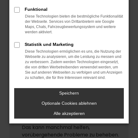
ERROR
Funktional
Beim Laden ist ein Fehler aufgetreten.
Diese Technologien bieten die bestmögliche Funktionalität
Hier sind ein paar Tipps, die dir helfen
der Webseite. Services von Drittanbietern wie Google
Maps, Chats, Fahrzeugbewertungssystem und weitere
können:
werden aktiviert.
Überprüfe deine Firewall und deine
Statistik und Marketing
Internetverbindung.
Diese Technologien ermöglichen es uns, die Nutzung der
Laden andere Webseiten, zum Beispiel
Webseite zu analysieren, um die Leistung zu messen und
deine Suchmaschine?
zu verbessern. Zudem werden Technologien eingesetzt,
die von dritten Werbetreibenden verwendet werden, um
Prüfe deine Browsererweiterungen.
Sie auf anderen Webseiten zu verfolgen und um Anzeigen
zu schalten, die für Ihre Interessen relevant sind.
Manche Erweiterungen, wie
Werbeblocker, können das Laden
Speichern
bestimmter Seiten verhindern.
Funktioniert die Seite in einem anderen
Optionale Cookies ablehnen
Browser oder in einem privaten Fenster?
Alle akzeptieren
Starte dein Gerät neu.
Das kann manchmal helfen,
vorübergehende Probleme zu beheben.