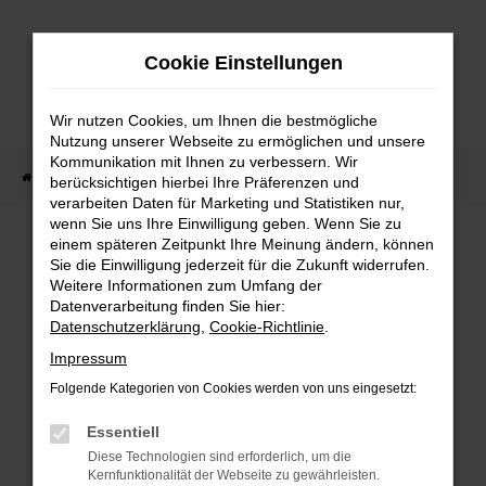
Zum
Hauptinhalt
Cookie Einstellungen
springen
Wir nutzen Cookies, um Ihnen die bestmögliche
Nutzung unserer Webseite zu ermöglichen und unsere
Kommunikation mit Ihnen zu verbessern. Wir
Startseite
Fahrzeug Showroom
Fahrzeugbestand
berücksichtigen hierbei Ihre Präferenzen und
verarbeiten Daten für Marketing und Statistiken nur,
wenn Sie uns Ihre Einwilligung geben. Wenn Sie zu
einem späteren Zeitpunkt Ihre Meinung ändern, können
FAHRZEUGBESTAND
Sie die Einwilligung jederzeit für die Zukunft widerrufen.
Weitere Informationen zum Umfang der
Datenverarbeitung finden Sie hier:
Bei Neuwagen Autoland finden Sie eine große
Datenschutzerklärung
,
Cookie-Richtlinie
.
Auswahl an Marken und Modellen.
Impressum
Folgende Kategorien von Cookies werden von uns eingesetzt:
Essentiell
FEHLER: NETWORK
Diese Technologien sind erforderlich, um die
Kernfunktionalität der Webseite zu gewährleisten.