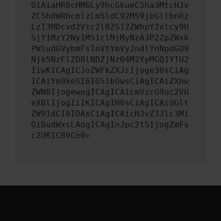
OiAiaHR0cHM6Ly9hcGkueC5ha3MtcHJv
ZC5hdWRhcmlzLm5ldC92MS9jbGllbnRz
LzI3MDcvd2Vic2l0ZS12ZWhpY2xlcy9U
SjY1MzY2Ny1MS1clMjMyNzA3P2ZpZWxk
PWludGVybmFsTnVtYmVyJndlYnNpdGU9
Njk5NzFlZDBlNDZjNzQ4M2YyMGQ1YTU2
IiwKICAgICJoZWFkZXJzIjoge30sCiAg
ICAiYm9keSI6IG51bGwsCiAgICAiZXhw
ZWN0IjogewogICAgICAicmVzcG9uc2VU
eXBlIjogIiIKICAgIH0sCiAgICAidGlt
ZW91dCI6IDAsCiAgICAicHJvZ3Jlc3Mi
OiBudWxsLAogICAgInJpc2t5IjogZmFs
c2UKICB9Cn0=