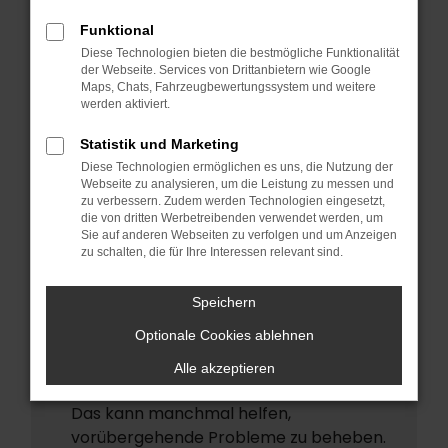
ERROR
Funktional
Beim Laden ist ein Fehler aufgetreten.
Diese Technologien bieten die bestmögliche Funktionalität
Hier sind ein paar Tipps, die dir helfen
der Webseite. Services von Drittanbietern wie Google
Maps, Chats, Fahrzeugbewertungssystem und weitere
können:
werden aktiviert.
Überprüfe deine Firewall und deine
Statistik und Marketing
Internetverbindung.
Diese Technologien ermöglichen es uns, die Nutzung der
Laden andere Webseiten, zum Beispiel
Webseite zu analysieren, um die Leistung zu messen und
deine Suchmaschine?
zu verbessern. Zudem werden Technologien eingesetzt,
die von dritten Werbetreibenden verwendet werden, um
Prüfe deine Browsererweiterungen.
Sie auf anderen Webseiten zu verfolgen und um Anzeigen
zu schalten, die für Ihre Interessen relevant sind.
Manche Erweiterungen, wie
Werbeblocker, können das Laden
Speichern
bestimmter Seiten verhindern.
Funktioniert die Seite in einem anderen
Optionale Cookies ablehnen
Browser oder in einem privaten Fenster?
Alle akzeptieren
Starte dein Gerät neu.
Das kann manchmal helfen,
vorübergehende Probleme zu beheben.