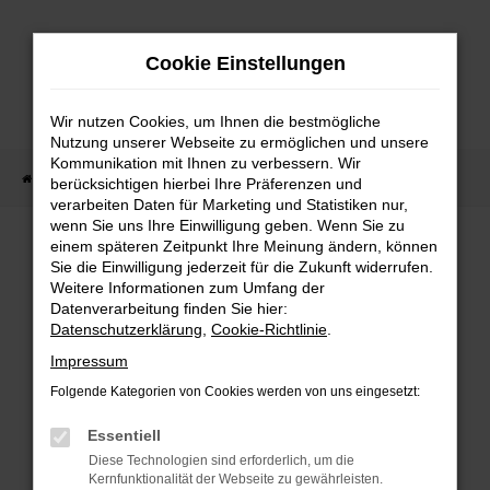
Zum
Hauptinhalt
Cookie Einstellungen
springen
Wir nutzen Cookies, um Ihnen die bestmögliche
Nutzung unserer Webseite zu ermöglichen und unsere
Kommunikation mit Ihnen zu verbessern. Wir
Startseite
Fahrzeug Showroom
Fahrzeugbestand
berücksichtigen hierbei Ihre Präferenzen und
verarbeiten Daten für Marketing und Statistiken nur,
wenn Sie uns Ihre Einwilligung geben. Wenn Sie zu
einem späteren Zeitpunkt Ihre Meinung ändern, können
FAHRZEUGBESTAND
Sie die Einwilligung jederzeit für die Zukunft widerrufen.
Weitere Informationen zum Umfang der
Datenverarbeitung finden Sie hier:
Bei Neuwagen Autoland finden Sie eine große
Datenschutzerklärung
,
Cookie-Richtlinie
.
Auswahl an Marken und Modellen.
Impressum
Folgende Kategorien von Cookies werden von uns eingesetzt:
Essentiell
FEHLER: NETWORK
Diese Technologien sind erforderlich, um die
Kernfunktionalität der Webseite zu gewährleisten.