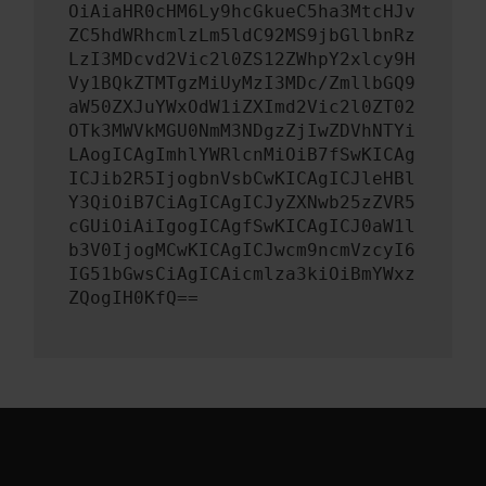
OiAiaHR0cHM6Ly9hcGkueC5ha3MtcHJv
ZC5hdWRhcmlzLm5ldC92MS9jbGllbnRz
LzI3MDcvd2Vic2l0ZS12ZWhpY2xlcy9H
Vy1BQkZTMTgzMiUyMzI3MDc/ZmllbGQ9
aW50ZXJuYWxOdW1iZXImd2Vic2l0ZT02
OTk3MWVkMGU0NmM3NDgzZjIwZDVhNTYi
LAogICAgImhlYWRlcnMiOiB7fSwKICAg
ICJib2R5IjogbnVsbCwKICAgICJleHBl
Y3QiOiB7CiAgICAgICJyZXNwb25zZVR5
cGUiOiAiIgogICAgfSwKICAgICJ0aW1l
b3V0IjogMCwKICAgICJwcm9ncmVzcyI6
IG51bGwsCiAgICAicmlza3kiOiBmYWxz
ZQogIH0KfQ==