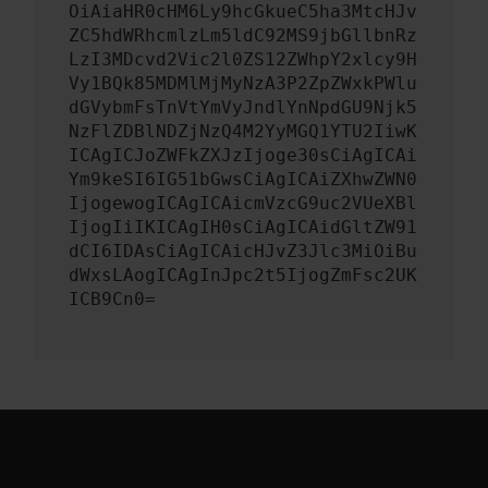
OiAiaHR0cHM6Ly9hcGkueC5ha3MtcHJv
ZC5hdWRhcmlzLm5ldC92MS9jbGllbnRz
LzI3MDcvd2Vic2l0ZS12ZWhpY2xlcy9H
Vy1BQk85MDMlMjMyNzA3P2ZpZWxkPWlu
dGVybmFsTnVtYmVyJndlYnNpdGU9Njk5
NzFlZDBlNDZjNzQ4M2YyMGQ1YTU2IiwK
ICAgICJoZWFkZXJzIjoge30sCiAgICAi
Ym9keSI6IG51bGwsCiAgICAiZXhwZWN0
IjogewogICAgICAicmVzcG9uc2VUeXBl
IjogIiIKICAgIH0sCiAgICAidGltZW91
dCI6IDAsCiAgICAicHJvZ3Jlc3MiOiBu
dWxsLAogICAgInJpc2t5IjogZmFsc2UK
ICB9Cn0=