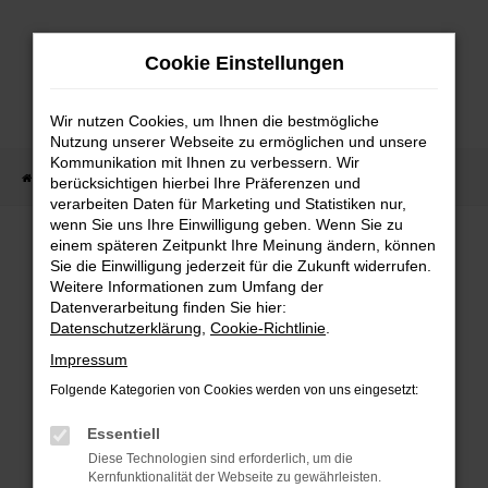
Zum
Hauptinhalt
Cookie Einstellungen
springen
Wir nutzen Cookies, um Ihnen die bestmögliche
Nutzung unserer Webseite zu ermöglichen und unsere
Kommunikation mit Ihnen zu verbessern. Wir
Startseite
Fahrzeug Showroom
Fahrzeugbestand
berücksichtigen hierbei Ihre Präferenzen und
verarbeiten Daten für Marketing und Statistiken nur,
wenn Sie uns Ihre Einwilligung geben. Wenn Sie zu
einem späteren Zeitpunkt Ihre Meinung ändern, können
FAHRZEUGBESTAND
Sie die Einwilligung jederzeit für die Zukunft widerrufen.
Weitere Informationen zum Umfang der
Datenverarbeitung finden Sie hier:
Bei Neuwagen Autoland finden Sie eine große
Datenschutzerklärung
,
Cookie-Richtlinie
.
Auswahl an Marken und Modellen.
Impressum
Folgende Kategorien von Cookies werden von uns eingesetzt:
Essentiell
FEHLER: NETWORK
Diese Technologien sind erforderlich, um die
Kernfunktionalität der Webseite zu gewährleisten.