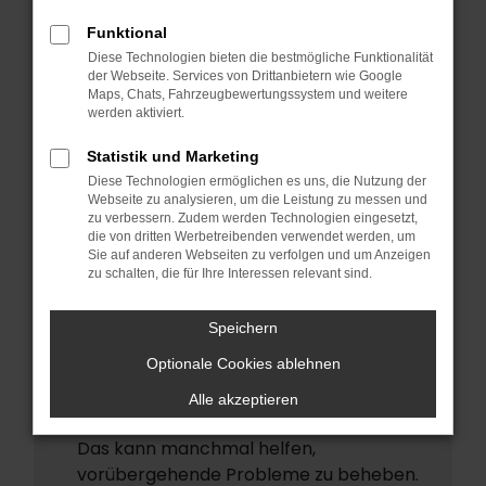
ERROR
Funktional
Beim Laden ist ein Fehler aufgetreten.
Diese Technologien bieten die bestmögliche Funktionalität
Hier sind ein paar Tipps, die dir helfen
der Webseite. Services von Drittanbietern wie Google
Maps, Chats, Fahrzeugbewertungssystem und weitere
können:
werden aktiviert.
Überprüfe deine Firewall und deine
Statistik und Marketing
Internetverbindung.
Diese Technologien ermöglichen es uns, die Nutzung der
Laden andere Webseiten, zum Beispiel
Webseite zu analysieren, um die Leistung zu messen und
deine Suchmaschine?
zu verbessern. Zudem werden Technologien eingesetzt,
die von dritten Werbetreibenden verwendet werden, um
Prüfe deine Browsererweiterungen.
Sie auf anderen Webseiten zu verfolgen und um Anzeigen
zu schalten, die für Ihre Interessen relevant sind.
Manche Erweiterungen, wie
Werbeblocker, können das Laden
Speichern
bestimmter Seiten verhindern.
Funktioniert die Seite in einem anderen
Optionale Cookies ablehnen
Browser oder in einem privaten Fenster?
Alle akzeptieren
Starte dein Gerät neu.
Das kann manchmal helfen,
vorübergehende Probleme zu beheben.