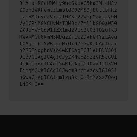
OiAiaHR0cHM6Ly9hcGkueC5ha3MtcHJv
ZC5hdWRhcmlzLm5ldC92MS9jbGllbnRz
LzI3MDcvd2Vic2l0ZS12ZWhpY2xlcy9H
Vy1CRjM0MCUyMzI3MDc/ZmllbGQ9aW50
ZXJuYWxOdW1iZXImd2Vic2l0ZT02OTk3
MWVkMGU0NmM3NDgzZjIwZDVhNTYiLAog
ICAgImhlYWRlcnMiOiB7fSwKICAgICJi
b2R5IjogbnVsbCwKICAgICJleHBlY3Qi
OiB7CiAgICAgICJyZXNwb25zZVR5cGUi
OiAiIgogICAgfSwKICAgICJ0aW1lb3V0
IjogMCwKICAgICJwcm9ncmVzcyI6IG51
bGwsCiAgICAicmlza3kiOiBmYWxzZQog
IH0KfQ==