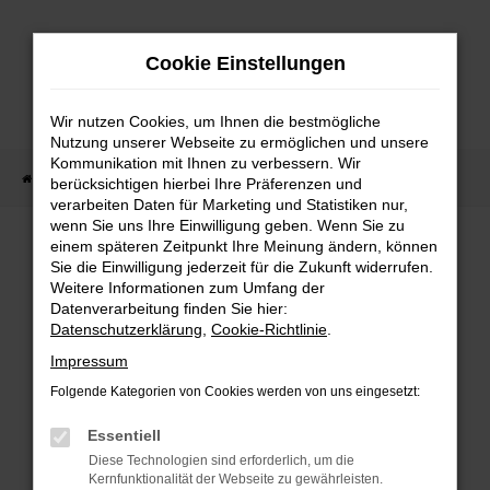
Zum
Hauptinhalt
Cookie Einstellungen
springen
Wir nutzen Cookies, um Ihnen die bestmögliche
Nutzung unserer Webseite zu ermöglichen und unsere
Kommunikation mit Ihnen zu verbessern. Wir
Startseite
Fahrzeug Showroom
Fahrzeugbestand
berücksichtigen hierbei Ihre Präferenzen und
verarbeiten Daten für Marketing und Statistiken nur,
wenn Sie uns Ihre Einwilligung geben. Wenn Sie zu
einem späteren Zeitpunkt Ihre Meinung ändern, können
FAHRZEUGBESTAND
Sie die Einwilligung jederzeit für die Zukunft widerrufen.
Weitere Informationen zum Umfang der
Datenverarbeitung finden Sie hier:
Bei Neuwagen Autoland finden Sie eine große
Datenschutzerklärung
,
Cookie-Richtlinie
.
Auswahl an Marken und Modellen.
Impressum
Folgende Kategorien von Cookies werden von uns eingesetzt:
Essentiell
FEHLER: NETWORK
Diese Technologien sind erforderlich, um die
Kernfunktionalität der Webseite zu gewährleisten.