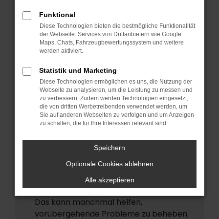
ERROR
Funktional
Beim Laden ist ein Fehler aufgetreten.
Diese Technologien bieten die bestmögliche Funktionalität
Hier sind ein paar Tipps, die dir helfen
der Webseite. Services von Drittanbietern wie Google
Maps, Chats, Fahrzeugbewertungssystem und weitere
können:
werden aktiviert.
Überprüfe deine Firewall und deine
Statistik und Marketing
Internetverbindung.
Diese Technologien ermöglichen es uns, die Nutzung der
Laden andere Webseiten, zum Beispiel
Webseite zu analysieren, um die Leistung zu messen und
deine Suchmaschine?
zu verbessern. Zudem werden Technologien eingesetzt,
die von dritten Werbetreibenden verwendet werden, um
Prüfe deine Browsererweiterungen.
Sie auf anderen Webseiten zu verfolgen und um Anzeigen
zu schalten, die für Ihre Interessen relevant sind.
Manche Erweiterungen, wie
Werbeblocker, können das Laden
Speichern
bestimmter Seiten verhindern.
Funktioniert die Seite in einem anderen
Optionale Cookies ablehnen
Browser oder in einem privaten Fenster?
Alle akzeptieren
Starte dein Gerät neu.
Das kann manchmal helfen,
vorübergehende Probleme zu beheben.