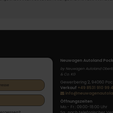
Neuwagen Autoland Pock
by Neuwagen Autoland Ober
 Login
& Co. KG
Gewerbering 2, 94060 Poc
Verkauf
+49 8531 910 99 
info@neuwagenautola
Öffnungszeiten
Mo.- Fr.: 09:00-18:00 Uhr
vergessen?
Sa.: nach telefonischer V