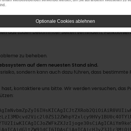
on dritten Werbetreibenden verwendet werden, um Sie auf anderen Webseiten zu ve
ind.
rbindung.
uchmaschine?
Optionale Cookies ablehnen
n das Laden bestimmter Seiten verhindern. Funktioniert 
robleme zu beheben.
triebssystem auf dem neuesten Stand sind.
itsrisiko, sondern kann auch dazu führen, dass bestimmte
hast, kontaktiere uns bitte. Wir werden versuchen, das 
ützen:
AgImNvbmZpZyI6IHsKICAgICJtZXRob2QiOiAiR0VUIiw
zLzI3MDcvd2Vic2l0ZS12ZWhpY2xlcy9HVy1BU0c4OTYl
YTU2IiwKICAgICJoZWFkZXJzIjoge30sCiAgICAiYm9ke
iAgICAidGltZW91dCI6IDAsCiAgICAicHJvZ3Jlc3MiOi