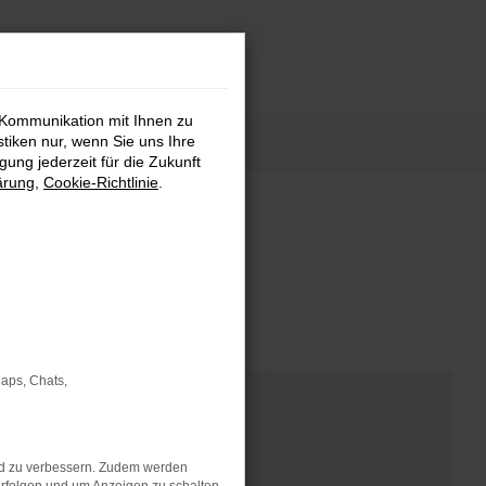
 Kommunikation mit Ihnen zu
stiken nur, wenn Sie uns Ihre
ung jederzeit für die Zukunft
ärung
,
Cookie-Richtlinie
.
nd Modellen.
Maps, Chats,
nd zu verbessern. Zudem werden