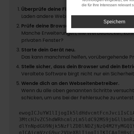
Technologien eingesetzt, die v
die für Ihre Interessen relevant s
Überprüfe deine Firewall und deine Internetve
Laden andere Webseiten, zum Beispiel deine S
Speichern
Prüfe deine Browsererweiterungen.
Manche Erweiterungen, wie Werbeblocker, könne
privaten Fenster?
Starte dein Gerät neu.
Das kann manchmal helfen, vorübergehende P
Stelle sicher, dass dein Browser und dein Be
Veraltete Software birgt nicht nur ein Sicherhe
Wende dich an den Webseitenbetreiber.
Wenn du alle oben genannten Schritte versucht 
schicken, um uns bei der Fehlersuche zu unterst
ewogICJuYW1lIjogIk5ldHdvcmtFcnJvciIsCi
3MtcHJvZC5hdWRhcmlzLm5ldC92MS9jbGllbnR
dlYnNpdGU9Njk5NzFlZDBlNDZjNzQ4M2YyMGQ1
gICAicmVzcG9uc2VUeXBlIjogIiIKICAgIH0sC