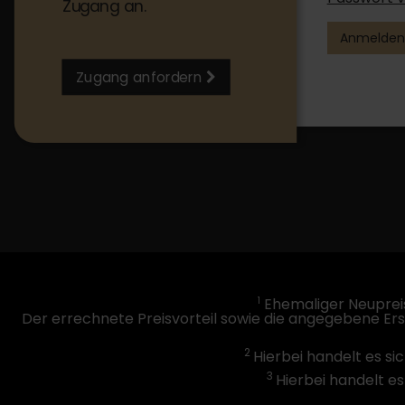
Zugang an.
Anmelden
Zugang anfordern
1
Ehemaliger Neupreis
Der errechnete Preisvorteil sowie die angegebene Er
2
Hierbei handelt es si
3
Hierbei handelt es