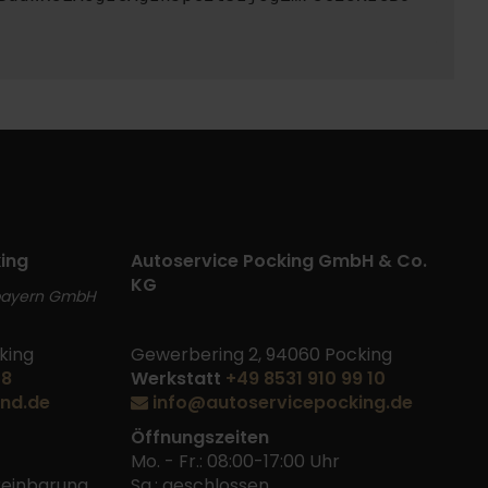
ing
Autoservice Pocking GmbH & Co.
KG
bayern GmbH
king
Gewerbering 2, 94060 Pocking
48
Werkstatt
+49 8531 910 99 10
nd.de
info@autoservicepocking.de
Öffnungszeiten
Mo. - Fr.: 08:00-17:00 Uhr
ereinbarung
Sa.: geschlossen