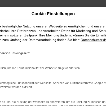
Cookie Einstellungen
ie bestmögliche Nutzung unserer Webseite zu ermöglichen und unsere
hierbei Ihre Präferenzen und verarbeiten Daten für Marketing und Stati
einem späteren Zeitpunkt Ihre Meinung ändern, können Sie die Einwillig
en zum Umfang der Datenverarbeitung finden Sie hier:
Datenschutzerkl
FAHRZEUGBESTAND
en von uns eingesetzt:
n Autoland finden Sie eine große Auswahl an Marken u
rlich, um die Kernfunktionalität der Webseite zu gewährleisten.
estmögliche Funktionalität der Webseite. Services von Drittanbietern wie Google 
eitere werden aktiviert.
 es uns, die Nutzung der Webseite zu analysieren, um die Leistung zu messen u