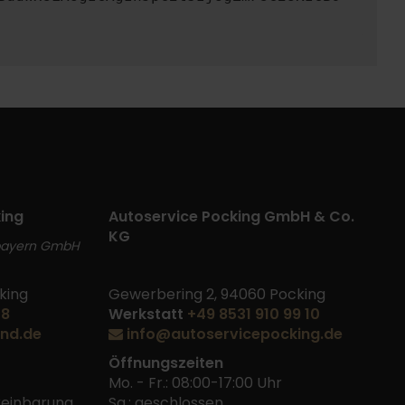
ing
Autoservice Pocking GmbH & Co.
KG
bayern GmbH
king
Gewerbering 2, 94060 Pocking
48
Werkstatt
+49 8531 910 99 10
nd.de
info@autoservicepocking.de
Öffnungszeiten
Mo. - Fr.: 08:00-17:00 Uhr
ereinbarung
Sa.: geschlossen