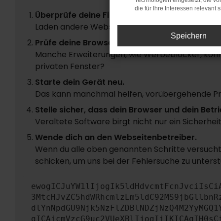
Technologien eingesetzt, die v
die für Ihre Interessen relevant s
Überprüfe deine Firewall und deine Internetve
Laden andere Webseiten, zum Beispiel deine S
Speichern
Prüfe deine Browsererweiterungen.
Manche Erweiterungen, wie Werbeblocker, könne
privaten Fenster?
Starte dein Gerät neu.
Das kann manchmal helfen, vorübergehende P
Stelle sicher, dass dein Browser und dein Be
Veraltete Software birgt nicht nur ein Sicherhe
Wende dich an den Webseitenbetreiber.
Wenn du alle oben genannten Schritte versucht 
schicken, um uns bei der Fehlersuche zu unterst
ewogICJuYW1lIjogIk5ldHdvcmtFcnJvciIsCi
3MtcHJvZC5hdWRhcmlzLm5ldC92MS9jbGllbnR
dlYnNpdGU9Njk5NzFlZDBlNDZjNzQ4M2YyMGQ1
gICAicmVzcG9uc2VUeXBlIjogIiIKICAgIH0sC