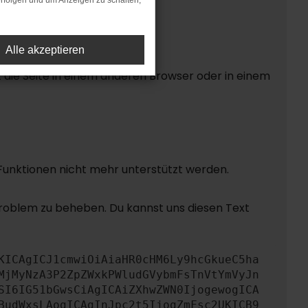
rfolgen und um Anzeigen zu schalten,
Alle akzeptieren
die Seite in einem anderen Browser oder in einem
 Funktionen nicht mehr unterstützt werden.
Problem zu beheben. Du kannst uns diesen Text
KICAgICJ1cmwiOiAiaHR0cHM6Ly9hcGkueC5ha
MjMyNzA3P2ZpZWxkPWludGVybmFsTnVtYmVyJn
SI6IG51bGwsCiAgICAiZXhwZWN0IjogewogICA
BudWxsLAogICAgInJpc2t5IjogZmFsc2UKICB9