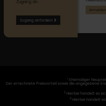
Zugang an.
Anmelden
Zugang anfordern
1
Ehemaliger Neupreis
Der errechnete Preisvorteil sowie die angegebene Er
2
Hierbei handelt es si
3
Hierbei handelt es