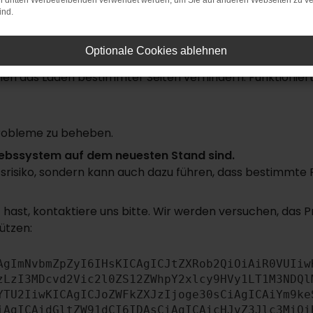
on dritten Werbetreibenden verwendet werden, um Sie auf anderen Webseiten zu ve
ind.
rbindung.
uchmaschine?
Optionale Cookies ablehnen
n das Laden bestimmter Seiten verhindern. Funktioniert 
robleme zu beheben.
triebssystem auf dem neuesten Stand sind.
itsrisiko, sondern kann auch dazu führen, dass bestimmte
hast, kontaktiere uns bitte. Wir werden versuchen, das 
ützen:
AgImNvbmZpZyI6IHsKICAgICJtZXRob2QiOiAiR0VUIiw
zLzI3MDcvd2Vic2l0ZS12ZWhpY2xlcy9HVy1LT1M3NDQl
YTU2IiwKICAgICJoZWFkZXJzIjoge30sCiAgICAiYm9ke
iAgICAidGltZW91dCI6IDAsCiAgICAicHJvZ3Jlc3MiOi