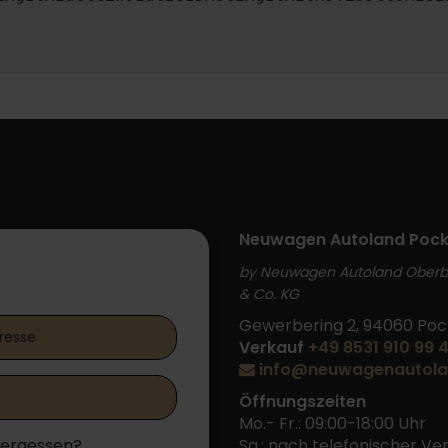
Neuwagen Autoland Pock
by Neuwagen Autoland Ober
 Login
& Co. KG
Gewerbering 2, 94060 Poc
Verkauf
+49 8531 910 99 
info@neuwagenautola
Öffnungszeiten
Mo.- Fr.: 09:00-18:00 Uhr
vergessen?
Sa.: nach telefonischer V