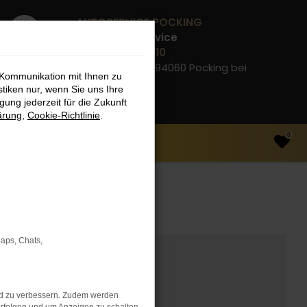
AUTOSERVICE POCKING
Werkstatt-Service
08531 910 99 10
Gewerbering 2, 94060 Pocking bei
 Kommunikation mit Ihnen zu
Passau
stiken nur, wenn Sie uns Ihre
ung jederzeit für die Zukunft
ärung
,
Cookie-Richtlinie
.
0
nd Modellen.
Maps, Chats,
nd zu verbessern. Zudem werden