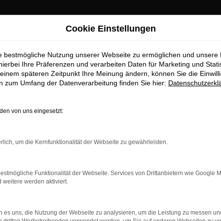
UWAGEN
UNFALLNOTRUF
Jetzt anrufen - wir
Cookie Einstellungen
TOLAND in Pocking
helfen sofort!
hrzeugverkauf
08531 910 99 27
8531 910 99 48
ie bestmögliche Nutzung unserer Webseite zu ermöglichen und unsere
erbering 2, 94060
hierbei Ihre Präferenzen und verarbeiten Daten für Marketing und Stati
king bei Passau
einem späteren Zeitpunkt Ihre Meinung ändern, können Sie die Einwillig
en zum Umfang der Datenverarbeitung finden Sie hier:
Datenschutzerkl
FAHRZEUGBESTAND
en von uns eingesetzt:
n Autoland finden Sie eine große Auswahl an Marken u
rlich, um die Kernfunktionalität der Webseite zu gewährleisten.
estmögliche Funktionalität der Webseite. Services von Drittanbietern wie Google 
eitere werden aktiviert.
 es uns, die Nutzung der Webseite zu analysieren, um die Leistung zu messen u