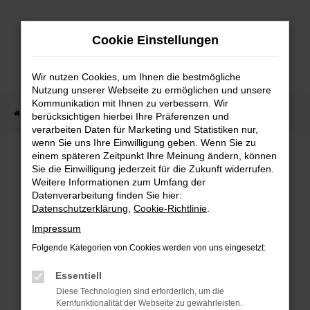
Zum
Hauptinhalt
Cookie Einstellungen
springen
Wir nutzen Cookies, um Ihnen die bestmögliche
Nutzung unserer Webseite zu ermöglichen und unsere
Kommunikation mit Ihnen zu verbessern. Wir
Startseite
Fahrzeug Showroom
Fahrzeugbestand
berücksichtigen hierbei Ihre Präferenzen und
verarbeiten Daten für Marketing und Statistiken nur,
wenn Sie uns Ihre Einwilligung geben. Wenn Sie zu
einem späteren Zeitpunkt Ihre Meinung ändern, können
FAHRZEUGBESTAND
Sie die Einwilligung jederzeit für die Zukunft widerrufen.
Weitere Informationen zum Umfang der
Datenverarbeitung finden Sie hier:
Bei Neuwagen Autoland finden Sie eine große
Datenschutzerklärung
,
Cookie-Richtlinie
.
Auswahl an Marken und Modellen.
Impressum
Folgende Kategorien von Cookies werden von uns eingesetzt:
Essentiell
FEHLER: NETWORK
Diese Technologien sind erforderlich, um die
Kernfunktionalität der Webseite zu gewährleisten.