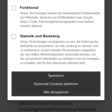
ERROR
Funktional
Beim Laden ist ein Fehler aufgetreten.
Diese Technologien bieten die bestmögliche Funktionalität
Hier sind ein paar Tipps, die dir helfen
der Webseite. Services von Drittanbietern wie Google
Maps, Chats, Fahrzeugbewertungssystem und weitere
können:
werden aktiviert.
Überprüfe deine Firewall und deine
Statistik und Marketing
Internetverbindung.
Diese Technologien ermöglichen es uns, die Nutzung der
Laden andere Webseiten, zum Beispiel
Webseite zu analysieren, um die Leistung zu messen und
deine Suchmaschine?
zu verbessern. Zudem werden Technologien eingesetzt,
die von dritten Werbetreibenden verwendet werden, um
Prüfe deine Browsererweiterungen.
Sie auf anderen Webseiten zu verfolgen und um Anzeigen
zu schalten, die für Ihre Interessen relevant sind.
Manche Erweiterungen, wie
Werbeblocker, können das Laden
Speichern
bestimmter Seiten verhindern.
Funktioniert die Seite in einem anderen
Optionale Cookies ablehnen
Browser oder in einem privaten Fenster?
Alle akzeptieren
Starte dein Gerät neu.
Das kann manchmal helfen,
vorübergehende Probleme zu beheben.