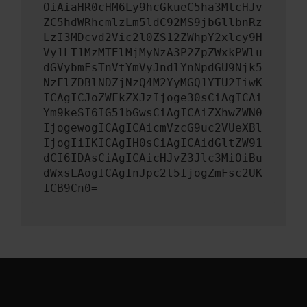
OiAiaHR0cHM6Ly9hcGkueC5ha3MtcHJv
ZC5hdWRhcmlzLm5ldC92MS9jbGllbnRz
LzI3MDcvd2Vic2l0ZS12ZWhpY2xlcy9H
Vy1LT1MzMTElMjMyNzA3P2ZpZWxkPWlu
dGVybmFsTnVtYmVyJndlYnNpdGU9Njk5
NzFlZDBlNDZjNzQ4M2YyMGQ1YTU2IiwK
ICAgICJoZWFkZXJzIjoge30sCiAgICAi
Ym9keSI6IG51bGwsCiAgICAiZXhwZWN0
IjogewogICAgICAicmVzcG9uc2VUeXBl
IjogIiIKICAgIH0sCiAgICAidGltZW91
dCI6IDAsCiAgICAicHJvZ3Jlc3MiOiBu
dWxsLAogICAgInJpc2t5IjogZmFsc2UK
ICB9Cn0=