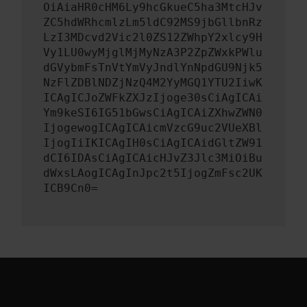
OiAiaHR0cHM6Ly9hcGkueC5ha3MtcHJv
ZC5hdWRhcmlzLm5ldC92MS9jbGllbnRz
LzI3MDcvd2Vic2l0ZS12ZWhpY2xlcy9H
Vy1LU0wyMjglMjMyNzA3P2ZpZWxkPWlu
dGVybmFsTnVtYmVyJndlYnNpdGU9Njk5
NzFlZDBlNDZjNzQ4M2YyMGQ1YTU2IiwK
ICAgICJoZWFkZXJzIjoge30sCiAgICAi
Ym9keSI6IG51bGwsCiAgICAiZXhwZWN0
IjogewogICAgICAicmVzcG9uc2VUeXBl
IjogIiIKICAgIH0sCiAgICAidGltZW91
dCI6IDAsCiAgICAicHJvZ3Jlc3MiOiBu
dWxsLAogICAgInJpc2t5IjogZmFsc2UK
ICB9Cn0=