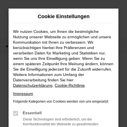
Zum
Hauptinhalt
Cookie Einstellungen
springen
Wir nutzen Cookies, um Ihnen die bestmögliche
Nutzung unserer Webseite zu ermöglichen und unsere
Kommunikation mit Ihnen zu verbessern. Wir
Startseite
Fahrzeug Showroom
Fahrzeugbestand
berücksichtigen hierbei Ihre Präferenzen und
verarbeiten Daten für Marketing und Statistiken nur,
wenn Sie uns Ihre Einwilligung geben. Wenn Sie zu
einem späteren Zeitpunkt Ihre Meinung ändern, können
FAHRZEUGBESTAND
Sie die Einwilligung jederzeit für die Zukunft widerrufen.
Weitere Informationen zum Umfang der
Datenverarbeitung finden Sie hier:
Bei Neuwagen Autoland finden Sie eine große
Datenschutzerklärung
,
Cookie-Richtlinie
.
Auswahl an Marken und Modellen.
Impressum
Folgende Kategorien von Cookies werden von uns eingesetzt:
Essentiell
FEHLER: NETWORK
Diese Technologien sind erforderlich, um die
Kernfunktionalität der Webseite zu gewährleisten.