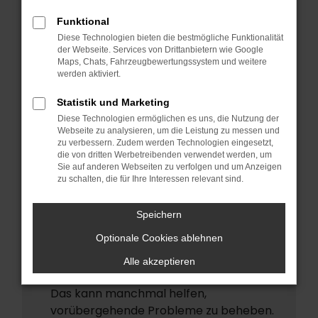
ERROR
Funktional
Beim Laden ist ein Fehler aufgetreten.
Diese Technologien bieten die bestmögliche Funktionalität
Hier sind ein paar Tipps, die dir helfen
der Webseite. Services von Drittanbietern wie Google
Maps, Chats, Fahrzeugbewertungssystem und weitere
können:
werden aktiviert.
Überprüfe deine Firewall und deine
Statistik und Marketing
Internetverbindung.
Diese Technologien ermöglichen es uns, die Nutzung der
Laden andere Webseiten, zum Beispiel
Webseite zu analysieren, um die Leistung zu messen und
deine Suchmaschine?
zu verbessern. Zudem werden Technologien eingesetzt,
die von dritten Werbetreibenden verwendet werden, um
Prüfe deine Browsererweiterungen.
Sie auf anderen Webseiten zu verfolgen und um Anzeigen
zu schalten, die für Ihre Interessen relevant sind.
Manche Erweiterungen, wie
Werbeblocker, können das Laden
Speichern
bestimmter Seiten verhindern.
Funktioniert die Seite in einem anderen
Optionale Cookies ablehnen
Browser oder in einem privaten Fenster?
Alle akzeptieren
Starte dein Gerät neu.
Das kann manchmal helfen,
vorübergehende Probleme zu beheben.