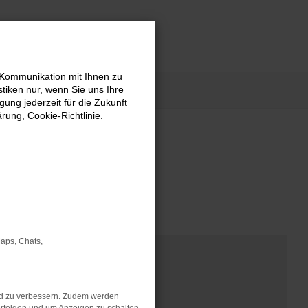
 Kommunikation mit Ihnen zu
stiken nur, wenn Sie uns Ihre
ung jederzeit für die Zukunft
ärung
,
Cookie-Richtlinie
.
nd Modellen.
Maps, Chats,
nd zu verbessern. Zudem werden