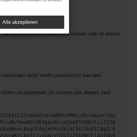
rfolgen und um Anzeigen zu schalten,
Alle akzeptieren
die Seite in einem anderen Browser oder in einem
 Funktionen nicht mehr unterstützt werden.
Problem zu beheben. Du kannst uns diesen Text
KICAgICJ1cmwiOiAiaHR0cHM6Ly9hcGkueC5ha
MjcwNz9maWVsZD1pbnRlcm5hbE51bWJlciZ3ZW
iBudWxsLAogICAgImV4cGVjdCI6IHsKICAgICA
VsbCwKICAgICJyaXNreSI6IGZhbHNlCiAgfQp9