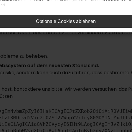
on dritten Werbetreibenden verwendet werden, um Sie auf anderen Webseiten zu ve
ind.
rbindung.
uchmaschine?
Optionale Cookies ablehnen
n das Laden bestimmter Seiten verhindern. Funktioniert 
robleme zu beheben.
triebssystem auf dem neuesten Stand sind.
itsrisiko, sondern kann auch dazu führen, dass bestimmte
hast, kontaktiere uns bitte. Wir werden versuchen, das 
ützen:
AgImNvbmZpZyI6IHsKICAgICJtZXRob2QiOiAiR0VUIiw
zLzI3MDcvd2Vic2l0ZS12ZWhpY2xlcy80MDM1NTYxJTIz
NiIsCiAgICAiaGVhZGVycyI6IHt9LAogICAgImJvZHkiO
CAgInRpbWVvdXQiOiAwLAogICAgInByb2dyZXNzIjogbn