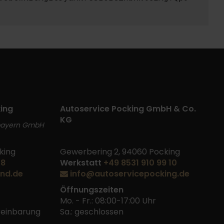
ing
Autoservice Pocking GmbH & Co.
KG
bayern GmbH
king
Gewerbering 2, 94060 Pocking
48
Werkstatt
+49 8531 910 99 10
nd.de
info@autoservicepocking.de
Öffnungszeiten
Mo. - Fr.: 08:00-17:00 Uhr
ereinbarung
Sa.: geschlossen