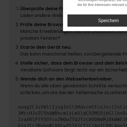
Technologien eingesetzt, die v
die für Ihre Interessen relevant s
Überprüfe deine Firewall und deine Internetve
Laden andere Webseiten, zum Beispiel deine S
Speichern
Prüfe deine Browsererweiterungen.
Manche Erweiterungen, wie Werbeblocker, könne
privaten Fenster?
Starte dein Gerät neu.
Das kann manchmal helfen, vorübergehende P
Stelle sicher, dass dein Browser und dein Be
Veraltete Software birgt nicht nur ein Sicherhe
Wende dich an den Webseitenbetreiber.
Wenn du alle oben genannten Schritte versucht 
schicken, um uns bei der Fehlersuche zu unterst
ewogICJuYW1lIjogIk5ldHdvcmtFcnJvciIsCi
3MtcHJvZC5hdWRhcmlzLm5ldC92MS9jbGllbnR
JzaXRlPTY5OTcxZWQwZTQ2Yzc0ODNmMjBkNWE1
gInJlc3BvbnNlVHlwZSI6ICIiCiAgICB9LAogI