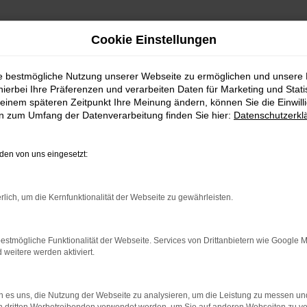
Cookie Einstellungen
ie bestmögliche Nutzung unserer Webseite zu ermöglichen und unsere
hierbei Ihre Präferenzen und verarbeiten Daten für Marketing und Stati
einem späteren Zeitpunkt Ihre Meinung ändern, können Sie die Einwillig
en zum Umfang der Datenverarbeitung finden Sie hier:
Datenschutzerkl
FAHRZEUGBESTAND
en von uns eingesetzt:
n Autoland finden Sie eine große Auswahl an Marken u
rlich, um die Kernfunktionalität der Webseite zu gewährleisten.
estmögliche Funktionalität der Webseite. Services von Drittanbietern wie Google 
eitere werden aktiviert.
 es uns, die Nutzung der Webseite zu analysieren, um die Leistung zu messen u