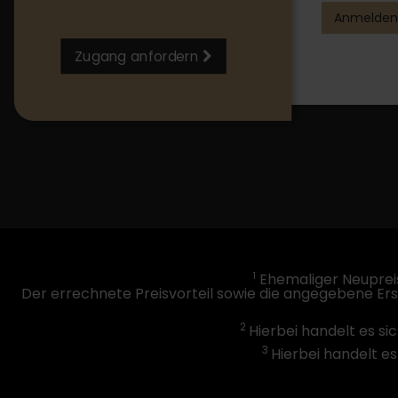
Anmelden
Zugang anfordern
1
Ehemaliger Neupreis
Der errechnete Preisvorteil sowie die angegebene Er
2
Hierbei handelt es si
3
Hierbei handelt es