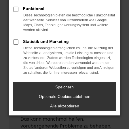
ERROR
Funktional
Beim Laden ist ein Fehler aufgetreten.
Diese Technologien bieten die bestmögliche Funktionalität
Hier sind ein paar Tipps, die dir helfen
der Webseite. Services von Drittanbietern wie Google
Maps, Chats, Fahrzeugbewertungssystem und weitere
können:
werden aktiviert.
Überprüfe deine Firewall und deine
Statistik und Marketing
Internetverbindung.
Diese Technologien ermöglichen es uns, die Nutzung der
Laden andere Webseiten, zum Beispiel
Webseite zu analysieren, um die Leistung zu messen und
deine Suchmaschine?
zu verbessern. Zudem werden Technologien eingesetzt,
die von dritten Werbetreibenden verwendet werden, um
Prüfe deine Browsererweiterungen.
Sie auf anderen Webseiten zu verfolgen und um Anzeigen
zu schalten, die für Ihre Interessen relevant sind.
Manche Erweiterungen, wie
Werbeblocker, können das Laden
Speichern
bestimmter Seiten verhindern.
Funktioniert die Seite in einem anderen
Optionale Cookies ablehnen
Browser oder in einem privaten Fenster?
Alle akzeptieren
Starte dein Gerät neu.
Das kann manchmal helfen,
vorübergehende Probleme zu beheben.