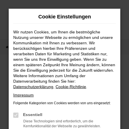
Zum
Hauptinhalt
Cookie Einstellungen
springen
Wir nutzen Cookies, um Ihnen die bestmögliche
Nutzung unserer Webseite zu ermöglichen und unsere
Kommunikation mit Ihnen zu verbessern. Wir
Startseite
Fahrzeug Showroom
Fahrzeugbestand
berücksichtigen hierbei Ihre Präferenzen und
verarbeiten Daten für Marketing und Statistiken nur,
wenn Sie uns Ihre Einwilligung geben. Wenn Sie zu
einem späteren Zeitpunkt Ihre Meinung ändern, können
FAHRZEUGBESTAND
Sie die Einwilligung jederzeit für die Zukunft widerrufen.
Weitere Informationen zum Umfang der
Datenverarbeitung finden Sie hier:
Bei Neuwagen Autoland finden Sie eine große
Datenschutzerklärung
,
Cookie-Richtlinie
.
Auswahl an Marken und Modellen.
Impressum
Folgende Kategorien von Cookies werden von uns eingesetzt:
Essentiell
FEHLER: NETWORK
Diese Technologien sind erforderlich, um die
Kernfunktionalität der Webseite zu gewährleisten.