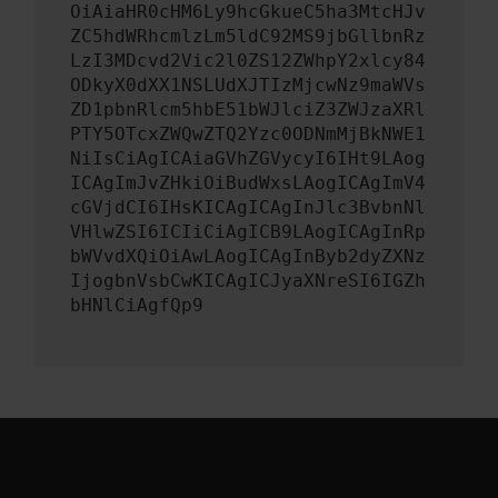
OiAiaHR0cHM6Ly9hcGkueC5ha3MtcHJv
ZC5hdWRhcmlzLm5ldC92MS9jbGllbnRz
LzI3MDcvd2Vic2l0ZS12ZWhpY2xlcy84
ODkyX0dXX1NSLUdXJTIzMjcwNz9maWVs
ZD1pbnRlcm5hbE51bWJlciZ3ZWJzaXRl
PTY5OTcxZWQwZTQ2Yzc0ODNmMjBkNWE1
NiIsCiAgICAiaGVhZGVycyI6IHt9LAog
ICAgImJvZHkiOiBudWxsLAogICAgImV4
cGVjdCI6IHsKICAgICAgInJlc3BvbnNl
VHlwZSI6ICIiCiAgICB9LAogICAgInRp
bWVvdXQiOiAwLAogICAgInByb2dyZXNz
IjogbnVsbCwKICAgICJyaXNreSI6IGZh
bHNlCiAgfQp9