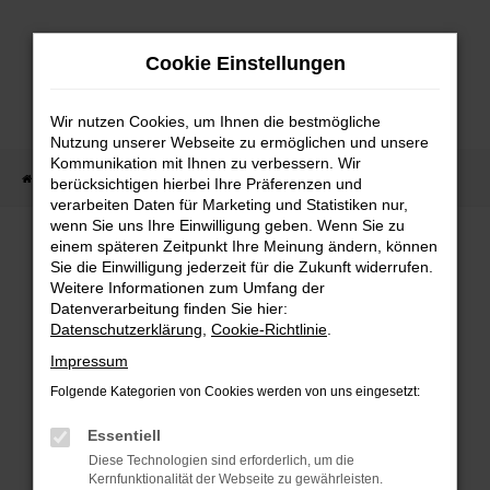
Zum
Hauptinhalt
Cookie Einstellungen
springen
Wir nutzen Cookies, um Ihnen die bestmögliche
Nutzung unserer Webseite zu ermöglichen und unsere
Kommunikation mit Ihnen zu verbessern. Wir
Startseite
Fahrzeug Showroom
Fahrzeugbestand
berücksichtigen hierbei Ihre Präferenzen und
verarbeiten Daten für Marketing und Statistiken nur,
wenn Sie uns Ihre Einwilligung geben. Wenn Sie zu
einem späteren Zeitpunkt Ihre Meinung ändern, können
FAHRZEUGBESTAND
Sie die Einwilligung jederzeit für die Zukunft widerrufen.
Weitere Informationen zum Umfang der
Datenverarbeitung finden Sie hier:
Bei Neuwagen Autoland finden Sie eine große
Datenschutzerklärung
,
Cookie-Richtlinie
.
Auswahl an Marken und Modellen.
Impressum
Folgende Kategorien von Cookies werden von uns eingesetzt:
Essentiell
FEHLER: NETWORK
Diese Technologien sind erforderlich, um die
Kernfunktionalität der Webseite zu gewährleisten.