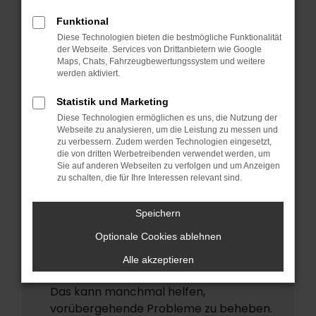
ERROR
Funktional
Beim Laden ist ein Fehler aufgetreten.
Diese Technologien bieten die bestmögliche Funktionalität
Hier sind ein paar Tipps, die dir helfen
der Webseite. Services von Drittanbietern wie Google
Maps, Chats, Fahrzeugbewertungssystem und weitere
können:
werden aktiviert.
Überprüfe deine Firewall und deine
Statistik und Marketing
Internetverbindung.
Diese Technologien ermöglichen es uns, die Nutzung der
Laden andere Webseiten, zum Beispiel
Webseite zu analysieren, um die Leistung zu messen und
deine Suchmaschine?
zu verbessern. Zudem werden Technologien eingesetzt,
die von dritten Werbetreibenden verwendet werden, um
Prüfe deine Browsererweiterungen.
Sie auf anderen Webseiten zu verfolgen und um Anzeigen
zu schalten, die für Ihre Interessen relevant sind.
Manche Erweiterungen, wie
Werbeblocker, können das Laden
Speichern
bestimmter Seiten verhindern.
Funktioniert die Seite in einem anderen
Optionale Cookies ablehnen
Browser oder in einem privaten Fenster?
Alle akzeptieren
Starte dein Gerät neu.
Das kann manchmal helfen,
vorübergehende Probleme zu beheben.