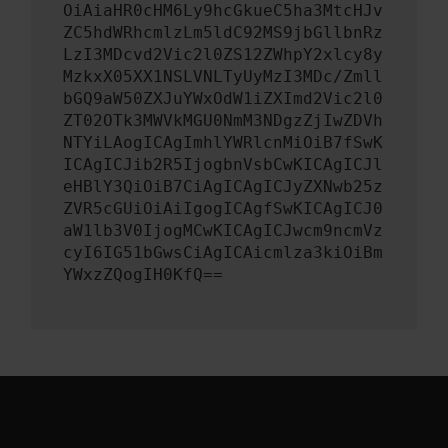
OiAiaHR0cHM6Ly9hcGkueC5ha3MtcHJv
ZC5hdWRhcmlzLm5ldC92MS9jbGllbnRz
LzI3MDcvd2Vic2l0ZS12ZWhpY2xlcy8y
MzkxX05XX1NSLVNLTyUyMzI3MDc/Zmll
bGQ9aW50ZXJuYWxOdW1iZXImd2Vic2l0
ZT02OTk3MWVkMGU0NmM3NDgzZjIwZDVh
NTYiLAogICAgImhlYWRlcnMiOiB7fSwK
ICAgICJib2R5IjogbnVsbCwKICAgICJl
eHBlY3QiOiB7CiAgICAgICJyZXNwb25z
ZVR5cGUiOiAiIgogICAgfSwKICAgICJ0
aW1lb3V0IjogMCwKICAgICJwcm9ncmVz
cyI6IG51bGwsCiAgICAicmlza3kiOiBm
YWxzZQogIH0KfQ==