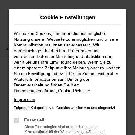
Zum
Hauptinhalt
Cookie Einstellungen
springen
Wir nutzen Cookies, um Ihnen die bestmögliche
Nutzung unserer Webseite zu ermöglichen und unsere
Kommunikation mit Ihnen zu verbessern. Wir
Startseite
Fahrzeug Showroom
Fahrzeugbestand
berücksichtigen hierbei Ihre Präferenzen und
verarbeiten Daten für Marketing und Statistiken nur,
wenn Sie uns Ihre Einwilligung geben. Wenn Sie zu
einem späteren Zeitpunkt Ihre Meinung ändern, können
FAHRZEUGBESTAND
Sie die Einwilligung jederzeit für die Zukunft widerrufen.
Weitere Informationen zum Umfang der
Datenverarbeitung finden Sie hier:
Bei Neuwagen Autoland finden Sie eine große
Datenschutzerklärung
,
Cookie-Richtlinie
.
Auswahl an Marken und Modellen.
Impressum
Folgende Kategorien von Cookies werden von uns eingesetzt:
Essentiell
FEHLER: NETWORK
Diese Technologien sind erforderlich, um die
Kernfunktionalität der Webseite zu gewährleisten.