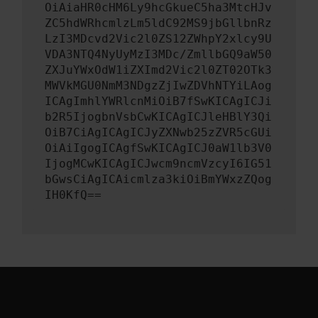
OiAiaHR0cHM6Ly9hcGkueC5ha3MtcHJv
ZC5hdWRhcmlzLm5ldC92MS9jbGllbnRz
LzI3MDcvd2Vic2l0ZS12ZWhpY2xlcy9U
VDA3NTQ4NyUyMzI3MDc/ZmllbGQ9aW50
ZXJuYWxOdW1iZXImd2Vic2l0ZT02OTk3
MWVkMGU0NmM3NDgzZjIwZDVhNTYiLAog
ICAgImhlYWRlcnMiOiB7fSwKICAgICJi
b2R5IjogbnVsbCwKICAgICJleHBlY3Qi
OiB7CiAgICAgICJyZXNwb25zZVR5cGUi
OiAiIgogICAgfSwKICAgICJ0aW1lb3V0
IjogMCwKICAgICJwcm9ncmVzcyI6IG51
bGwsCiAgICAicmlza3kiOiBmYWxzZQog
IH0KfQ==