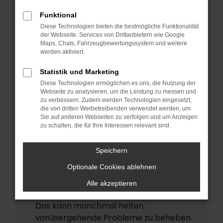
ERROR
Funktional
Beim Laden ist ein Fehler aufgetreten.
Diese Technologien bieten die bestmögliche Funktionalität
Hier sind ein paar Tipps, die dir helfen
der Webseite. Services von Drittanbietern wie Google
Maps, Chats, Fahrzeugbewertungssystem und weitere
können:
werden aktiviert.
Überprüfe deine Firewall und deine
Statistik und Marketing
Internetverbindung.
Diese Technologien ermöglichen es uns, die Nutzung der
Laden andere Webseiten, zum Beispiel
Webseite zu analysieren, um die Leistung zu messen und
deine Suchmaschine?
zu verbessern. Zudem werden Technologien eingesetzt,
die von dritten Werbetreibenden verwendet werden, um
Prüfe deine Browsererweiterungen.
Sie auf anderen Webseiten zu verfolgen und um Anzeigen
zu schalten, die für Ihre Interessen relevant sind.
Manche Erweiterungen, wie
Werbeblocker, können das Laden
Speichern
bestimmter Seiten verhindern.
Funktioniert die Seite in einem anderen
Optionale Cookies ablehnen
Browser oder in einem privaten Fenster?
Alle akzeptieren
Starte dein Gerät neu.
Das kann manchmal helfen,
vorübergehende Probleme zu beheben.