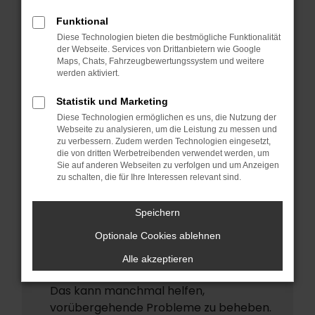
ERROR
Funktional
Beim Laden ist ein Fehler aufgetreten.
Diese Technologien bieten die bestmögliche Funktionalität
Hier sind ein paar Tipps, die dir helfen
der Webseite. Services von Drittanbietern wie Google
Maps, Chats, Fahrzeugbewertungssystem und weitere
können:
werden aktiviert.
Überprüfe deine Firewall und deine
Statistik und Marketing
Internetverbindung.
Diese Technologien ermöglichen es uns, die Nutzung der
Laden andere Webseiten, zum Beispiel
Webseite zu analysieren, um die Leistung zu messen und
deine Suchmaschine?
zu verbessern. Zudem werden Technologien eingesetzt,
die von dritten Werbetreibenden verwendet werden, um
Prüfe deine Browsererweiterungen.
Sie auf anderen Webseiten zu verfolgen und um Anzeigen
zu schalten, die für Ihre Interessen relevant sind.
Manche Erweiterungen, wie
Werbeblocker, können das Laden
Speichern
bestimmter Seiten verhindern.
Funktioniert die Seite in einem anderen
Optionale Cookies ablehnen
Browser oder in einem privaten Fenster?
Alle akzeptieren
Starte dein Gerät neu.
Das kann manchmal helfen,
vorübergehende Probleme zu beheben.