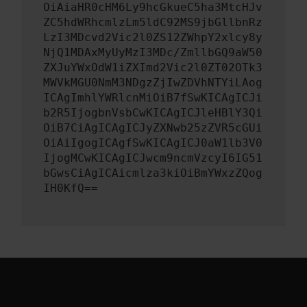
OiAiaHR0cHM6Ly9hcGkueC5ha3MtcHJv
ZC5hdWRhcmlzLm5ldC92MS9jbGllbnRz
LzI3MDcvd2Vic2l0ZS12ZWhpY2xlcy8y
NjQ1MDAxMyUyMzI3MDc/ZmllbGQ9aW50
ZXJuYWxOdW1iZXImd2Vic2l0ZT02OTk3
MWVkMGU0NmM3NDgzZjIwZDVhNTYiLAog
ICAgImhlYWRlcnMiOiB7fSwKICAgICJi
b2R5IjogbnVsbCwKICAgICJleHBlY3Qi
OiB7CiAgICAgICJyZXNwb25zZVR5cGUi
OiAiIgogICAgfSwKICAgICJ0aW1lb3V0
IjogMCwKICAgICJwcm9ncmVzcyI6IG51
bGwsCiAgICAicmlza3kiOiBmYWxzZQog
IH0KfQ==