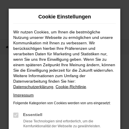
Zum
Hauptinhalt
Cookie Einstellungen
springen
Wir nutzen Cookies, um Ihnen die bestmögliche
Nutzung unserer Webseite zu ermöglichen und unsere
Kommunikation mit Ihnen zu verbessern. Wir
Startseite
Fahrzeug Showroom
Fahrzeugbestand
berücksichtigen hierbei Ihre Präferenzen und
verarbeiten Daten für Marketing und Statistiken nur,
wenn Sie uns Ihre Einwilligung geben. Wenn Sie zu
einem späteren Zeitpunkt Ihre Meinung ändern, können
FAHRZEUGBESTAND
Sie die Einwilligung jederzeit für die Zukunft widerrufen.
Weitere Informationen zum Umfang der
Datenverarbeitung finden Sie hier:
Bei Neuwagen Autoland finden Sie eine große
Datenschutzerklärung
,
Cookie-Richtlinie
.
Auswahl an Marken und Modellen.
Impressum
Folgende Kategorien von Cookies werden von uns eingesetzt:
Essentiell
FEHLER: NETWORK
Diese Technologien sind erforderlich, um die
Kernfunktionalität der Webseite zu gewährleisten.