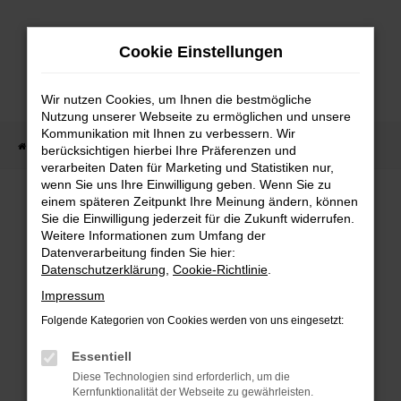
Zum
Hauptinhalt
Cookie Einstellungen
springen
Wir nutzen Cookies, um Ihnen die bestmögliche
Nutzung unserer Webseite zu ermöglichen und unsere
Kommunikation mit Ihnen zu verbessern. Wir
Startseite
Fahrzeug Showroom
Fahrzeugbestand
berücksichtigen hierbei Ihre Präferenzen und
verarbeiten Daten für Marketing und Statistiken nur,
wenn Sie uns Ihre Einwilligung geben. Wenn Sie zu
einem späteren Zeitpunkt Ihre Meinung ändern, können
FAHRZEUGBESTAND
Sie die Einwilligung jederzeit für die Zukunft widerrufen.
Weitere Informationen zum Umfang der
Datenverarbeitung finden Sie hier:
Bei Neuwagen Autoland finden Sie eine große
Datenschutzerklärung
,
Cookie-Richtlinie
.
Auswahl an Marken und Modellen.
Impressum
Folgende Kategorien von Cookies werden von uns eingesetzt:
Essentiell
FEHLER: NETWORK
Diese Technologien sind erforderlich, um die
Kernfunktionalität der Webseite zu gewährleisten.