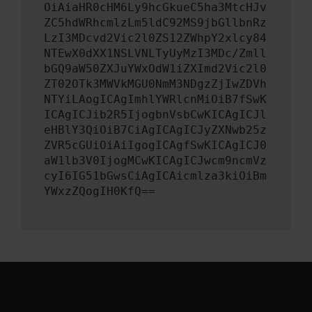
OiAiaHR0cHM6Ly9hcGkueC5ha3MtcHJv
ZC5hdWRhcmlzLm5ldC92MS9jbGllbnRz
LzI3MDcvd2Vic2l0ZS12ZWhpY2xlcy84
NTEwX0dXX1NSLVNLTyUyMzI3MDc/Zmll
bGQ9aW50ZXJuYWxOdW1iZXImd2Vic2l0
ZT02OTk3MWVkMGU0NmM3NDgzZjIwZDVh
NTYiLAogICAgImhlYWRlcnMiOiB7fSwK
ICAgICJib2R5IjogbnVsbCwKICAgICJl
eHBlY3QiOiB7CiAgICAgICJyZXNwb25z
ZVR5cGUiOiAiIgogICAgfSwKICAgICJ0
aW1lb3V0IjogMCwKICAgICJwcm9ncmVz
cyI6IG51bGwsCiAgICAicmlza3kiOiBm
YWxzZQogIH0KfQ==