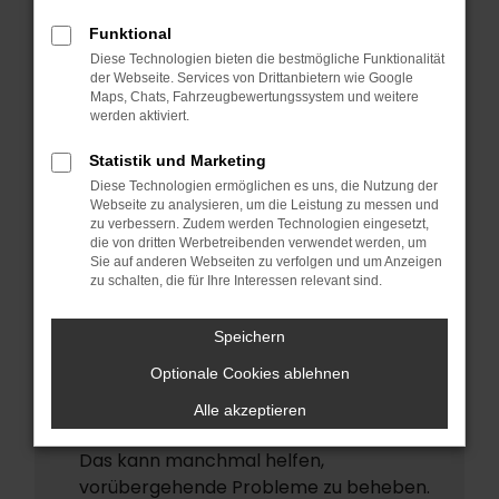
ERROR
Funktional
Beim Laden ist ein Fehler aufgetreten.
Diese Technologien bieten die bestmögliche Funktionalität
Hier sind ein paar Tipps, die dir helfen
der Webseite. Services von Drittanbietern wie Google
Maps, Chats, Fahrzeugbewertungssystem und weitere
können:
werden aktiviert.
Überprüfe deine Firewall und deine
Statistik und Marketing
Internetverbindung.
Diese Technologien ermöglichen es uns, die Nutzung der
Laden andere Webseiten, zum Beispiel
Webseite zu analysieren, um die Leistung zu messen und
deine Suchmaschine?
zu verbessern. Zudem werden Technologien eingesetzt,
die von dritten Werbetreibenden verwendet werden, um
Prüfe deine Browsererweiterungen.
Sie auf anderen Webseiten zu verfolgen und um Anzeigen
zu schalten, die für Ihre Interessen relevant sind.
Manche Erweiterungen, wie
Werbeblocker, können das Laden
Speichern
bestimmter Seiten verhindern.
Funktioniert die Seite in einem anderen
Optionale Cookies ablehnen
Browser oder in einem privaten Fenster?
Alle akzeptieren
Starte dein Gerät neu.
Das kann manchmal helfen,
vorübergehende Probleme zu beheben.