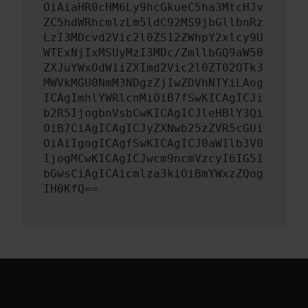
OiAiaHR0cHM6Ly9hcGkueC5ha3MtcHJv
ZC5hdWRhcmlzLm5ldC92MS9jbGllbnRz
LzI3MDcvd2Vic2l0ZS12ZWhpY2xlcy9U
WTExNjIxMSUyMzI3MDc/ZmllbGQ9aW50
ZXJuYWxOdW1iZXImd2Vic2l0ZT02OTk3
MWVkMGU0NmM3NDgzZjIwZDVhNTYiLAog
ICAgImhlYWRlcnMiOiB7fSwKICAgICJi
b2R5IjogbnVsbCwKICAgICJleHBlY3Qi
OiB7CiAgICAgICJyZXNwb25zZVR5cGUi
OiAiIgogICAgfSwKICAgICJ0aW1lb3V0
IjogMCwKICAgICJwcm9ncmVzcyI6IG51
bGwsCiAgICAicmlza3kiOiBmYWxzZQog
IH0KfQ==