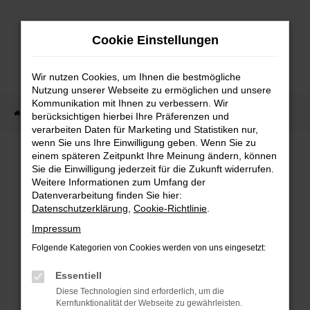
Zum
Hauptinhalt
Cookie Einstellungen
springen
Wir nutzen Cookies, um Ihnen die bestmögliche
Nutzung unserer Webseite zu ermöglichen und unsere
Kommunikation mit Ihnen zu verbessern. Wir
Startseite
Fahrzeug Showroom
Fahrzeugbestand
berücksichtigen hierbei Ihre Präferenzen und
verarbeiten Daten für Marketing und Statistiken nur,
wenn Sie uns Ihre Einwilligung geben. Wenn Sie zu
einem späteren Zeitpunkt Ihre Meinung ändern, können
FAHRZEUGBESTAND
Sie die Einwilligung jederzeit für die Zukunft widerrufen.
Weitere Informationen zum Umfang der
Datenverarbeitung finden Sie hier:
Bei Neuwagen Autoland finden Sie eine große
Datenschutzerklärung
,
Cookie-Richtlinie
.
Auswahl an Marken und Modellen.
Impressum
Folgende Kategorien von Cookies werden von uns eingesetzt:
Essentiell
FEHLER: NETWORK
Diese Technologien sind erforderlich, um die
Kernfunktionalität der Webseite zu gewährleisten.