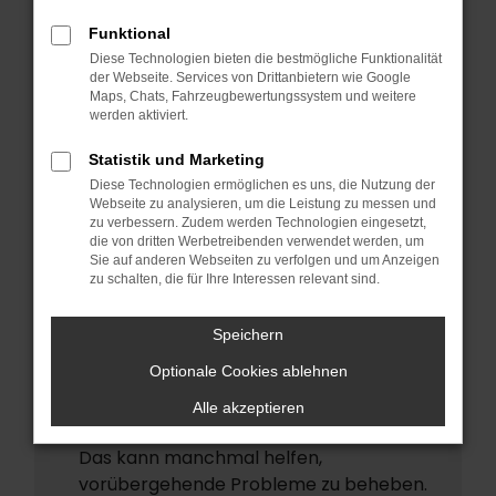
ERROR
Funktional
Beim Laden ist ein Fehler aufgetreten.
Diese Technologien bieten die bestmögliche Funktionalität
Hier sind ein paar Tipps, die dir helfen
der Webseite. Services von Drittanbietern wie Google
Maps, Chats, Fahrzeugbewertungssystem und weitere
können:
werden aktiviert.
Überprüfe deine Firewall und deine
Statistik und Marketing
Internetverbindung.
Diese Technologien ermöglichen es uns, die Nutzung der
Laden andere Webseiten, zum Beispiel
Webseite zu analysieren, um die Leistung zu messen und
deine Suchmaschine?
zu verbessern. Zudem werden Technologien eingesetzt,
die von dritten Werbetreibenden verwendet werden, um
Prüfe deine Browsererweiterungen.
Sie auf anderen Webseiten zu verfolgen und um Anzeigen
zu schalten, die für Ihre Interessen relevant sind.
Manche Erweiterungen, wie
Werbeblocker, können das Laden
Speichern
bestimmter Seiten verhindern.
Funktioniert die Seite in einem anderen
Optionale Cookies ablehnen
Browser oder in einem privaten Fenster?
Alle akzeptieren
Starte dein Gerät neu.
Das kann manchmal helfen,
vorübergehende Probleme zu beheben.