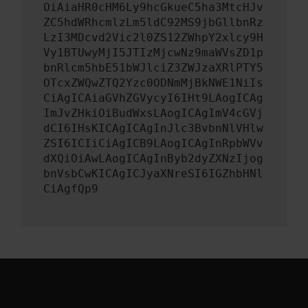
OiAiaHR0cHM6Ly9hcGkueC5ha3MtcHJv
ZC5hdWRhcmlzLm5ldC92MS9jbGllbnRz
LzI3MDcvd2Vic2l0ZS12ZWhpY2xlcy9H
Vy1BTUwyMjI5JTIzMjcwNz9maWVsZD1p
bnRlcm5hbE51bWJlciZ3ZWJzaXRlPTY5
OTcxZWQwZTQ2Yzc0ODNmMjBkNWE1NiIs
CiAgICAiaGVhZGVycyI6IHt9LAogICAg
ImJvZHkiOiBudWxsLAogICAgImV4cGVj
dCI6IHsKICAgICAgInJlc3BvbnNlVHlw
ZSI6ICIiCiAgICB9LAogICAgInRpbWVv
dXQiOiAwLAogICAgInByb2dyZXNzIjog
bnVsbCwKICAgICJyaXNreSI6IGZhbHNl
CiAgfQp9