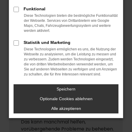
ERROR
Funktional
Beim Laden ist ein Fehler aufgetreten.
Diese Technologien bieten die bestmögliche Funktionalität
Hier sind ein paar Tipps, die dir helfen
der Webseite. Services von Drittanbietern wie Google
Maps, Chats, Fahrzeugbewertungssystem und weitere
können:
werden aktiviert.
Überprüfe deine Firewall und deine
Statistik und Marketing
Internetverbindung.
Diese Technologien ermöglichen es uns, die Nutzung der
Laden andere Webseiten, zum Beispiel
Webseite zu analysieren, um die Leistung zu messen und
deine Suchmaschine?
zu verbessern. Zudem werden Technologien eingesetzt,
die von dritten Werbetreibenden verwendet werden, um
Prüfe deine Browsererweiterungen.
Sie auf anderen Webseiten zu verfolgen und um Anzeigen
zu schalten, die für Ihre Interessen relevant sind.
Manche Erweiterungen, wie
Werbeblocker, können das Laden
Speichern
bestimmter Seiten verhindern.
Funktioniert die Seite in einem anderen
Optionale Cookies ablehnen
Browser oder in einem privaten Fenster?
Alle akzeptieren
Starte dein Gerät neu.
Das kann manchmal helfen,
vorübergehende Probleme zu beheben.