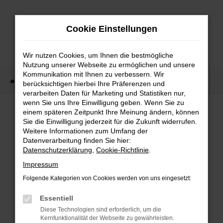
Zum
Hauptinhalt
Cookie Einstellungen
springen
Wir nutzen Cookies, um Ihnen die bestmögliche
Nutzung unserer Webseite zu ermöglichen und unsere
Kommunikation mit Ihnen zu verbessern. Wir
Startseite
Fahrzeug Showroom
Fahrzeugbestand
berücksichtigen hierbei Ihre Präferenzen und
verarbeiten Daten für Marketing und Statistiken nur,
wenn Sie uns Ihre Einwilligung geben. Wenn Sie zu
einem späteren Zeitpunkt Ihre Meinung ändern, können
FAHRZEUGBESTAND
Sie die Einwilligung jederzeit für die Zukunft widerrufen.
Weitere Informationen zum Umfang der
Datenverarbeitung finden Sie hier:
Bei Neuwagen Autoland finden Sie eine große
Datenschutzerklärung
,
Cookie-Richtlinie
.
Auswahl an Marken und Modellen.
Impressum
Folgende Kategorien von Cookies werden von uns eingesetzt:
Essentiell
FEHLER: NETWORK
Diese Technologien sind erforderlich, um die
Kernfunktionalität der Webseite zu gewährleisten.