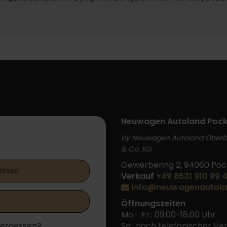
Neuwagen Autoland Pock
by Neuwagen Autoland Ober
 Login
& Co. KG
Gewerbering 2, 94060 Poc
Verkauf
+49 8531 910 99 
info@neuwagenautola
Öffnungszeiten
Mo.- Fr.: 09:00-18:00 Uhr
vergessen?
Sa.: nach telefonischer V