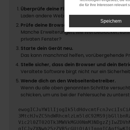
Technologien eingesetzt, die v
die für Ihre Interessen relevant s
Überprüfe deine Firewall und deine Internetve
Laden andere Webseiten, zum Beispiel deine S
Speichern
Prüfe deine Browsererweiterungen.
Manche Erweiterungen, wie Werbeblocker, könne
privaten Fenster?
Starte dein Gerät neu.
Das kann manchmal helfen, vorübergehende P
Stelle sicher, dass dein Browser und dein Be
Veraltete Software birgt nicht nur ein Sicherhe
Wende dich an den Webseitenbetreiber.
Wenn du alle oben genannten Schritte versucht 
schicken, um uns bei der Fehlersuche zu unterst
ewogICJuYW1lIjogIk5ldHdvcmtFcnJvciIsCi
3MtcHJvZC5hdWRhcmlzLm5ldC92MS9jbGllbnR
Vic2l0ZT02OTk3MWVkMGU0NmM3NDgzZjIwZDVh
gICJyZXNwb25zZVR5cGUiOiAiIgogICAgfSwKI