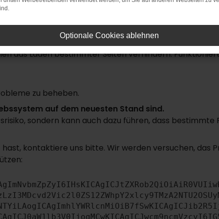
on dritten Werbetreibenden verwendet werden, um Sie auf anderen Webseiten zu ve
ind.
rbindung.
uchmaschine?
Optionale Cookies ablehnen
n das Laden bestimmter Seiten verhindern. Funktioniert 
robleme zu beheben.
triebssystem auf dem neuesten Stand sind.
itsrisiko, sondern kann auch dazu führen, dass bestimmte
hast, kontaktiere uns bitte. Wir werden versuchen, das 
ützen:
AgImNvbmZpZyI6IHsKICAgICJtZXRob2QiOiAiR0VUIiw
zLzI3MDcvd2Vic2l0ZS12ZWhpY2xlcy9TMzA2NTU2OSUy
NTYiLAogICAgImhlYWRlcnMiOiB7fSwKICAgICJib2R5I
CAgICJ0aW1lb3V0IjogMCwKICAgICJwcm9ncmVzcyI6IG