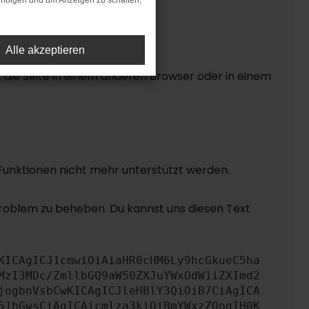
rfolgen und um Anzeigen zu schalten,
Alle akzeptieren
die Seite in einem anderen Browser oder in einem
 Funktionen nicht mehr unterstützt werden.
Problem zu beheben. Du kannst uns diesen Text
KICAgICJ1cmwiOiAiaHR0cHM6Ly9hcGkueC5ha
MzI3MDc/ZmllbGQ9aW50ZXJuYWxOdW1iZXImd2
jogbnVsbCwKICAgICJleHBlY3QiOiB7CiAgICA
51bGwsCiAgICAicmlza3kiOiBmYWxzZQogIH0K