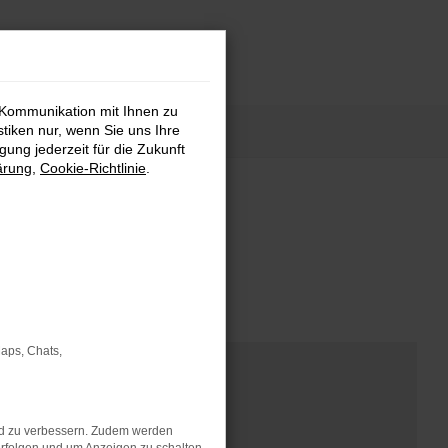
 Kommunikation mit Ihnen zu
stiken nur, wenn Sie uns Ihre
ung jederzeit für die Zukunft
ärung
,
Cookie-Richtlinie
.
nd Modellen.
Maps, Chats,
nd zu verbessern. Zudem werden