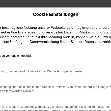
Cookie Einstellungen
ie bestmögliche Nutzung unserer Webseite zu ermöglichen und unsere
hierbei Ihre Präferenzen und verarbeiten Daten für Marketing und Stati
einem späteren Zeitpunkt Ihre Meinung ändern, können Sie die Einwillig
en zum Umfang der Datenverarbeitung finden Sie hier:
Datenschutzerkl
FAHRZEUGBESTAND
en von uns eingesetzt:
n Autoland finden Sie eine große Auswahl an Marken u
rlich, um die Kernfunktionalität der Webseite zu gewährleisten.
estmögliche Funktionalität der Webseite. Services von Drittanbietern wie Google 
eitere werden aktiviert.
 es uns, die Nutzung der Webseite zu analysieren, um die Leistung zu messen u