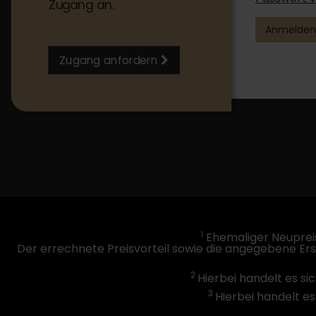
Zugang an.
Anmelden
Zugang anfordern
1
Ehemaliger Neupreis
Der errechnete Preisvorteil sowie die angegebene Er
2
Hierbei handelt es si
3
Hierbei handelt es