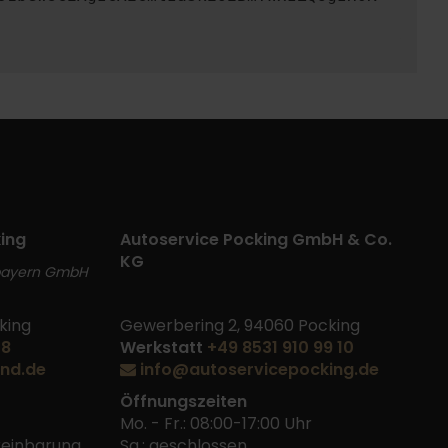
ing
Autoservice Pocking GmbH & Co.
KG
bayern GmbH
king
Gewerbering 2, 94060 Pocking
48
Werkstatt
+49 8531 910 99 10
nd.de
info@autoservicepocking.de
Öffnungszeiten
Mo. - Fr.: 08:00-17:00 Uhr
ereinbarung
Sa.: geschlossen