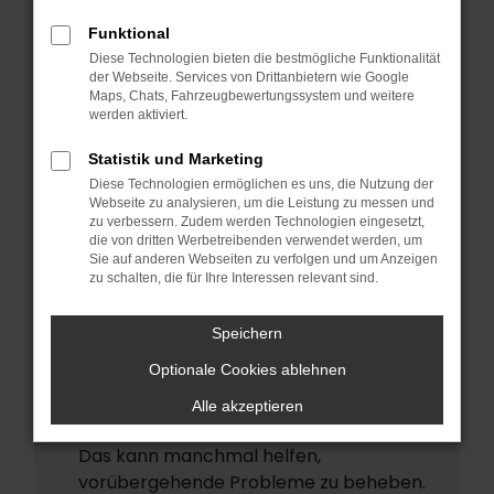
ERROR
Funktional
Beim Laden ist ein Fehler aufgetreten.
Diese Technologien bieten die bestmögliche Funktionalität
Hier sind ein paar Tipps, die dir helfen
der Webseite. Services von Drittanbietern wie Google
Maps, Chats, Fahrzeugbewertungssystem und weitere
können:
werden aktiviert.
Überprüfe deine Firewall und deine
Statistik und Marketing
Internetverbindung.
Diese Technologien ermöglichen es uns, die Nutzung der
Laden andere Webseiten, zum Beispiel
Webseite zu analysieren, um die Leistung zu messen und
deine Suchmaschine?
zu verbessern. Zudem werden Technologien eingesetzt,
die von dritten Werbetreibenden verwendet werden, um
Prüfe deine Browsererweiterungen.
Sie auf anderen Webseiten zu verfolgen und um Anzeigen
zu schalten, die für Ihre Interessen relevant sind.
Manche Erweiterungen, wie
Werbeblocker, können das Laden
Speichern
bestimmter Seiten verhindern.
Funktioniert die Seite in einem anderen
Optionale Cookies ablehnen
Browser oder in einem privaten Fenster?
Alle akzeptieren
Starte dein Gerät neu.
Das kann manchmal helfen,
vorübergehende Probleme zu beheben.