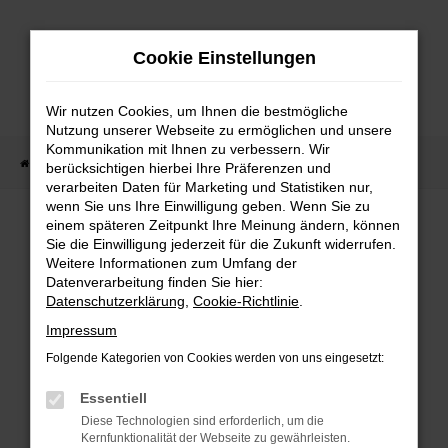
Zum
Hauptinhalt
Cookie Einstellungen
springen
Wir nutzen Cookies, um Ihnen die bestmögliche
Nutzung unserer Webseite zu ermöglichen und unsere
Kommunikation mit Ihnen zu verbessern. Wir
Startseite
Fahrzeug Showroom
Fahrzeugbestand
berücksichtigen hierbei Ihre Präferenzen und
verarbeiten Daten für Marketing und Statistiken nur,
wenn Sie uns Ihre Einwilligung geben. Wenn Sie zu
einem späteren Zeitpunkt Ihre Meinung ändern, können
FAHRZEUGBESTAND
Sie die Einwilligung jederzeit für die Zukunft widerrufen.
Weitere Informationen zum Umfang der
Datenverarbeitung finden Sie hier:
Bei Neuwagen Autoland finden Sie eine große
Datenschutzerklärung
,
Cookie-Richtlinie
.
Auswahl an Marken und Modellen.
Impressum
Folgende Kategorien von Cookies werden von uns eingesetzt:
Essentiell
FEHLER: NETWORK
Diese Technologien sind erforderlich, um die
Kernfunktionalität der Webseite zu gewährleisten.