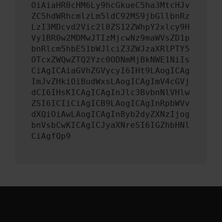
OiAiaHR0cHM6Ly9hcGkueC5ha3MtcHJv
ZC5hdWRhcmlzLm5ldC92MS9jbGllbnRz
LzI3MDcvd2Vic2l0ZS12ZWhpY2xlcy9H
Vy1BR0w2MDMwJTIzMjcwNz9maWVsZD1p
bnRlcm5hbE51bWJlciZ3ZWJzaXRlPTY5
OTcxZWQwZTQ2Yzc0ODNmMjBkNWE1NiIs
CiAgICAiaGVhZGVycyI6IHt9LAogICAg
ImJvZHkiOiBudWxsLAogICAgImV4cGVj
dCI6IHsKICAgICAgInJlc3BvbnNlVHlw
ZSI6ICIiCiAgICB9LAogICAgInRpbWVv
dXQiOiAwLAogICAgInByb2dyZXNzIjog
bnVsbCwKICAgICJyaXNreSI6IGZhbHNl
CiAgfQp9