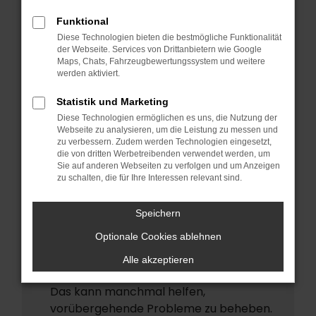
ERROR
Funktional
Beim Laden ist ein Fehler aufgetreten.
Diese Technologien bieten die bestmögliche Funktionalität
Hier sind ein paar Tipps, die dir helfen
der Webseite. Services von Drittanbietern wie Google
Maps, Chats, Fahrzeugbewertungssystem und weitere
können:
werden aktiviert.
Überprüfe deine Firewall und deine
Statistik und Marketing
Internetverbindung.
Diese Technologien ermöglichen es uns, die Nutzung der
Laden andere Webseiten, zum Beispiel
Webseite zu analysieren, um die Leistung zu messen und
deine Suchmaschine?
zu verbessern. Zudem werden Technologien eingesetzt,
die von dritten Werbetreibenden verwendet werden, um
Prüfe deine Browsererweiterungen.
Sie auf anderen Webseiten zu verfolgen und um Anzeigen
zu schalten, die für Ihre Interessen relevant sind.
Manche Erweiterungen, wie
Werbeblocker, können das Laden
Speichern
bestimmter Seiten verhindern.
Funktioniert die Seite in einem anderen
Optionale Cookies ablehnen
Browser oder in einem privaten Fenster?
Alle akzeptieren
Starte dein Gerät neu.
Das kann manchmal helfen,
vorübergehende Probleme zu beheben.