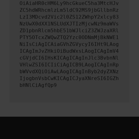
OiAiaHR0cHM6Ly9hcGkueC5ha3MtcHJv
ZC5hdWRhcmlzLm5ldC92MS9jbGllbnRz
LzI3MDcvd2Vic2l0ZS12ZWhpY2xlcy83
NzUwX0dXX1NSLUdXJTIzMjcwNz9maWVs
ZD1pbnRlcm5hbE51bWJlciZ3ZWJzaXRl
PTY5OTcxZWQwZTQ2Yzc0ODNmMjBkNWE1
NiIsCiAgICAiaGVhZGVycyI6IHt9LAog
ICAgImJvZHkiOiBudWxsLAogICAgImV4
cGVjdCI6IHsKICAgICAgInJlc3BvbnNl
VHlwZSI6ICIiCiAgICB9LAogICAgInRp
bWVvdXQiOiAwLAogICAgInByb2dyZXNz
IjogbnVsbCwKICAgICJyaXNreSI6IGZh
bHNlCiAgfQp9