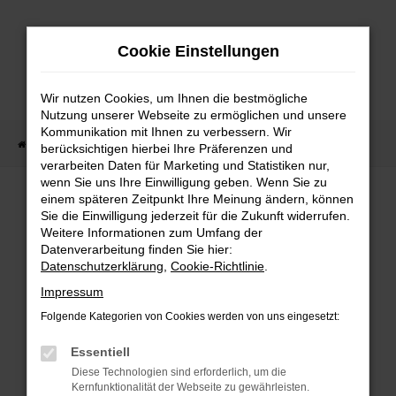
Zum
Hauptinhalt
Cookie Einstellungen
springen
Wir nutzen Cookies, um Ihnen die bestmögliche
Nutzung unserer Webseite zu ermöglichen und unsere
Kommunikation mit Ihnen zu verbessern. Wir
Startseite
Fahrzeug Showroom
Fahrzeugbestand
berücksichtigen hierbei Ihre Präferenzen und
verarbeiten Daten für Marketing und Statistiken nur,
wenn Sie uns Ihre Einwilligung geben. Wenn Sie zu
einem späteren Zeitpunkt Ihre Meinung ändern, können
FAHRZEUGBESTAND
Sie die Einwilligung jederzeit für die Zukunft widerrufen.
Weitere Informationen zum Umfang der
Datenverarbeitung finden Sie hier:
Bei Neuwagen Autoland finden Sie eine große
Datenschutzerklärung
,
Cookie-Richtlinie
.
Auswahl an Marken und Modellen.
Impressum
Folgende Kategorien von Cookies werden von uns eingesetzt:
Essentiell
FEHLER: NETWORK
Diese Technologien sind erforderlich, um die
Kernfunktionalität der Webseite zu gewährleisten.