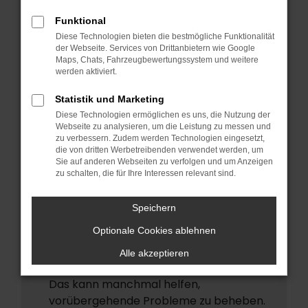
ERROR
Funktional
Beim Laden ist ein Fehler aufgetreten.
Diese Technologien bieten die bestmögliche Funktionalität
Hier sind ein paar Tipps, die dir helfen
der Webseite. Services von Drittanbietern wie Google
Maps, Chats, Fahrzeugbewertungssystem und weitere
können:
werden aktiviert.
Überprüfe deine Firewall und deine
Statistik und Marketing
Internetverbindung.
Diese Technologien ermöglichen es uns, die Nutzung der
Laden andere Webseiten, zum Beispiel
Webseite zu analysieren, um die Leistung zu messen und
deine Suchmaschine?
zu verbessern. Zudem werden Technologien eingesetzt,
die von dritten Werbetreibenden verwendet werden, um
Prüfe deine Browsererweiterungen.
Sie auf anderen Webseiten zu verfolgen und um Anzeigen
zu schalten, die für Ihre Interessen relevant sind.
Manche Erweiterungen, wie
Werbeblocker, können das Laden
Speichern
bestimmter Seiten verhindern.
Funktioniert die Seite in einem anderen
Optionale Cookies ablehnen
Browser oder in einem privaten Fenster?
Alle akzeptieren
Starte dein Gerät neu.
Das kann manchmal helfen,
vorübergehende Probleme zu beheben.