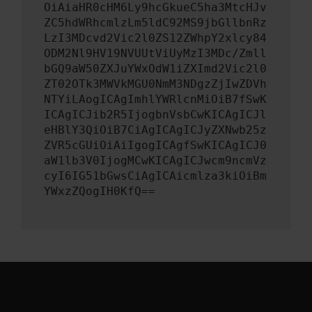
OiAiaHR0cHM6Ly9hcGkueC5ha3MtcHJv
ZC5hdWRhcmlzLm5ldC92MS9jbGllbnRz
LzI3MDcvd2Vic2l0ZS12ZWhpY2xlcy84
ODM2Nl9HV19NVUUtViUyMzI3MDc/Zmll
bGQ9aW50ZXJuYWxOdW1iZXImd2Vic2l0
ZT02OTk3MWVkMGU0NmM3NDgzZjIwZDVh
NTYiLAogICAgImhlYWRlcnMiOiB7fSwK
ICAgICJib2R5IjogbnVsbCwKICAgICJl
eHBlY3QiOiB7CiAgICAgICJyZXNwb25z
ZVR5cGUiOiAiIgogICAgfSwKICAgICJ0
aW1lb3V0IjogMCwKICAgICJwcm9ncmVz
cyI6IG51bGwsCiAgICAicmlza3kiOiBm
YWxzZQogIH0KfQ==