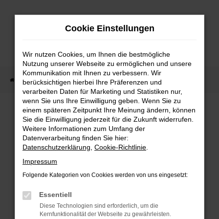
Zum
Hauptinhalt
Cookie Einstellungen
springen
Wir nutzen Cookies, um Ihnen die bestmögliche
Nutzung unserer Webseite zu ermöglichen und unsere
Kommunikation mit Ihnen zu verbessern. Wir
Startseite
Fahrzeug Showroom
Fahrzeugbestand
berücksichtigen hierbei Ihre Präferenzen und
verarbeiten Daten für Marketing und Statistiken nur,
wenn Sie uns Ihre Einwilligung geben. Wenn Sie zu
einem späteren Zeitpunkt Ihre Meinung ändern, können
FAHRZEUGBESTAND
Sie die Einwilligung jederzeit für die Zukunft widerrufen.
Weitere Informationen zum Umfang der
Datenverarbeitung finden Sie hier:
Bei Neuwagen Autoland finden Sie eine große
Datenschutzerklärung
,
Cookie-Richtlinie
.
Auswahl an Marken und Modellen.
Impressum
Folgende Kategorien von Cookies werden von uns eingesetzt:
Essentiell
FEHLER: NETWORK
Diese Technologien sind erforderlich, um die
Kernfunktionalität der Webseite zu gewährleisten.