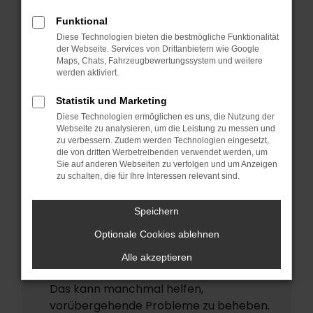
ERROR
Funktional
Beim Laden ist ein Fehler aufgetreten.
Diese Technologien bieten die bestmögliche Funktionalität
Hier sind ein paar Tipps, die dir helfen
der Webseite. Services von Drittanbietern wie Google
Maps, Chats, Fahrzeugbewertungssystem und weitere
können:
werden aktiviert.
Überprüfe deine Firewall und deine
Statistik und Marketing
Internetverbindung.
Diese Technologien ermöglichen es uns, die Nutzung der
Laden andere Webseiten, zum Beispiel
Webseite zu analysieren, um die Leistung zu messen und
deine Suchmaschine?
zu verbessern. Zudem werden Technologien eingesetzt,
die von dritten Werbetreibenden verwendet werden, um
Prüfe deine Browsererweiterungen.
Sie auf anderen Webseiten zu verfolgen und um Anzeigen
zu schalten, die für Ihre Interessen relevant sind.
Manche Erweiterungen, wie
Werbeblocker, können das Laden
Speichern
bestimmter Seiten verhindern.
Funktioniert die Seite in einem anderen
Optionale Cookies ablehnen
Browser oder in einem privaten Fenster?
Alle akzeptieren
Starte dein Gerät neu.
Das kann manchmal helfen,
vorübergehende Probleme zu beheben.