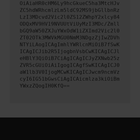
OiAiaHR0cHM6Ly9hcGkueC5ha3MtcHJv
ZC5hdWRhcmlzLm5ldC92MS9jbGllbnRz
LzI3MDcvd2Vic2l0ZS12ZWhpY2xlcy84
ODQxMV9HV19NVUUtViUyMzI3MDc/Zmll
bGQ9aW50ZXJuYWxOdW1iZXImd2Vic2l0
ZT02OTk3MWVkMGU0NmM3NDgzZjIwZDVh
NTYiLAogICAgImhlYWRlcnMiOiB7fSwK
ICAgICJib2R5IjogbnVsbCwKICAgICJl
eHBlY3QiOiB7CiAgICAgICJyZXNwb25z
ZVR5cGUiOiAiIgogICAgfSwKICAgICJ0
aW1lb3V0IjogMCwKICAgICJwcm9ncmVz
cyI6IG51bGwsCiAgICAicmlza3kiOiBm
YWxzZQogIH0KfQ==