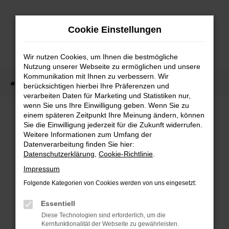
Zum
Hauptinhalt
Cookie Einstellungen
springen
Wir nutzen Cookies, um Ihnen die bestmögliche
Nutzung unserer Webseite zu ermöglichen und unsere
Kommunikation mit Ihnen zu verbessern. Wir
Startseite
Fahrzeug Showroom
Fahrzeugbestand
berücksichtigen hierbei Ihre Präferenzen und
verarbeiten Daten für Marketing und Statistiken nur,
wenn Sie uns Ihre Einwilligung geben. Wenn Sie zu
einem späteren Zeitpunkt Ihre Meinung ändern, können
FAHRZEUGBESTAND
Sie die Einwilligung jederzeit für die Zukunft widerrufen.
Weitere Informationen zum Umfang der
Datenverarbeitung finden Sie hier:
Bei Neuwagen Autoland finden Sie eine große
Datenschutzerklärung
,
Cookie-Richtlinie
.
Auswahl an Marken und Modellen.
Impressum
Folgende Kategorien von Cookies werden von uns eingesetzt:
Essentiell
FEHLER: NETWORK
Diese Technologien sind erforderlich, um die
Kernfunktionalität der Webseite zu gewährleisten.