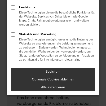
ERROR
Funktional
Beim Laden ist ein Fehler aufgetreten.
Diese Technologien bieten die bestmögliche Funktionalität
Hier sind ein paar Tipps, die dir helfen
der Webseite. Services von Drittanbietern wie Google
Maps, Chats, Fahrzeugbewertungssystem und weitere
können:
werden aktiviert.
Überprüfe deine Firewall und deine
Statistik und Marketing
Internetverbindung.
Diese Technologien ermöglichen es uns, die Nutzung der
Laden andere Webseiten, zum Beispiel
Webseite zu analysieren, um die Leistung zu messen und
deine Suchmaschine?
zu verbessern. Zudem werden Technologien eingesetzt,
die von dritten Werbetreibenden verwendet werden, um
Prüfe deine Browsererweiterungen.
Sie auf anderen Webseiten zu verfolgen und um Anzeigen
zu schalten, die für Ihre Interessen relevant sind.
Manche Erweiterungen, wie
Werbeblocker, können das Laden
Speichern
bestimmter Seiten verhindern.
Funktioniert die Seite in einem anderen
Optionale Cookies ablehnen
Browser oder in einem privaten Fenster?
Alle akzeptieren
Starte dein Gerät neu.
Das kann manchmal helfen,
vorübergehende Probleme zu beheben.