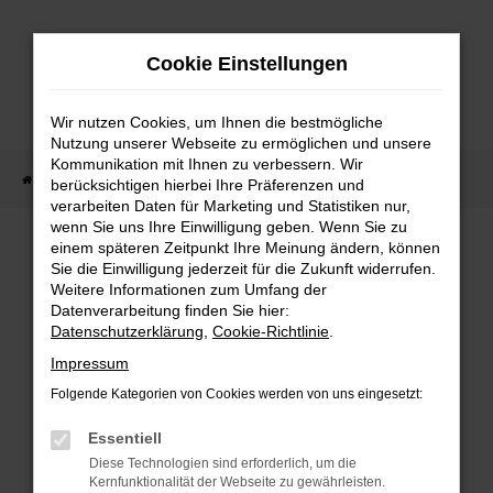
Zum
Hauptinhalt
Cookie Einstellungen
springen
Wir nutzen Cookies, um Ihnen die bestmögliche
Nutzung unserer Webseite zu ermöglichen und unsere
Kommunikation mit Ihnen zu verbessern. Wir
Startseite
Fahrzeug Showroom
Fahrzeugbestand
berücksichtigen hierbei Ihre Präferenzen und
verarbeiten Daten für Marketing und Statistiken nur,
wenn Sie uns Ihre Einwilligung geben. Wenn Sie zu
einem späteren Zeitpunkt Ihre Meinung ändern, können
FAHRZEUGBESTAND
Sie die Einwilligung jederzeit für die Zukunft widerrufen.
Weitere Informationen zum Umfang der
Datenverarbeitung finden Sie hier:
Bei Neuwagen Autoland finden Sie eine große
Datenschutzerklärung
,
Cookie-Richtlinie
.
Auswahl an Marken und Modellen.
Impressum
Folgende Kategorien von Cookies werden von uns eingesetzt:
Essentiell
FEHLER: NETWORK
Diese Technologien sind erforderlich, um die
Kernfunktionalität der Webseite zu gewährleisten.