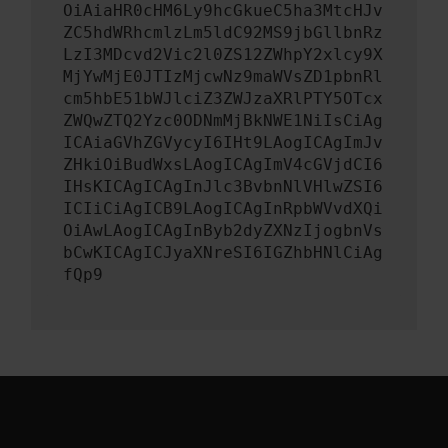
OiAiaHR0cHM6Ly9hcGkueC5ha3MtcHJv
ZC5hdWRhcmlzLm5ldC92MS9jbGllbnRz
LzI3MDcvd2Vic2l0ZS12ZWhpY2xlcy9X
MjYwMjE0JTIzMjcwNz9maWVsZD1pbnRl
cm5hbE51bWJlciZ3ZWJzaXRlPTY5OTcx
ZWQwZTQ2Yzc0ODNmMjBkNWE1NiIsCiAg
ICAiaGVhZGVycyI6IHt9LAogICAgImJv
ZHkiOiBudWxsLAogICAgImV4cGVjdCI6
IHsKICAgICAgInJlc3BvbnNlVHlwZSI6
ICIiCiAgICB9LAogICAgInRpbWVvdXQi
OiAwLAogICAgInByb2dyZXNzIjogbnVs
bCwKICAgICJyaXNreSI6IGZhbHNlCiAg
fQp9