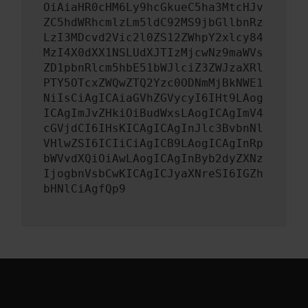
OiAiaHR0cHM6Ly9hcGkueC5ha3MtcHJv
ZC5hdWRhcmlzLm5ldC92MS9jbGllbnRz
LzI3MDcvd2Vic2l0ZS12ZWhpY2xlcy84
MzI4X0dXX1NSLUdXJTIzMjcwNz9maWVs
ZD1pbnRlcm5hbE51bWJlciZ3ZWJzaXRl
PTY5OTcxZWQwZTQ2Yzc0ODNmMjBkNWE1
NiIsCiAgICAiaGVhZGVycyI6IHt9LAog
ICAgImJvZHkiOiBudWxsLAogICAgImV4
cGVjdCI6IHsKICAgICAgInJlc3BvbnNl
VHlwZSI6ICIiCiAgICB9LAogICAgInRp
bWVvdXQiOiAwLAogICAgInByb2dyZXNz
IjogbnVsbCwKICAgICJyaXNreSI6IGZh
bHNlCiAgfQp9