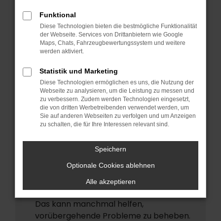
ERROR
Funktional
Beim Laden ist ein Fehler aufgetreten.
Diese Technologien bieten die bestmögliche Funktionalität
Hier sind ein paar Tipps, die dir helfen
der Webseite. Services von Drittanbietern wie Google
Maps, Chats, Fahrzeugbewertungssystem und weitere
können:
werden aktiviert.
Überprüfe deine Firewall und deine
Statistik und Marketing
Internetverbindung.
Diese Technologien ermöglichen es uns, die Nutzung der
Laden andere Webseiten, zum Beispiel
Webseite zu analysieren, um die Leistung zu messen und
deine Suchmaschine?
zu verbessern. Zudem werden Technologien eingesetzt,
die von dritten Werbetreibenden verwendet werden, um
Prüfe deine Browsererweiterungen.
Sie auf anderen Webseiten zu verfolgen und um Anzeigen
zu schalten, die für Ihre Interessen relevant sind.
Manche Erweiterungen, wie
Werbeblocker, können das Laden
Speichern
bestimmter Seiten verhindern.
Funktioniert die Seite in einem anderen
Optionale Cookies ablehnen
Browser oder in einem privaten Fenster?
Alle akzeptieren
Starte dein Gerät neu.
Das kann manchmal helfen,
vorübergehende Probleme zu beheben.