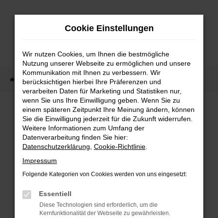
Zum
Hauptinhalt
Cookie Einstellungen
springen
Wir nutzen Cookies, um Ihnen die bestmögliche
Nutzung unserer Webseite zu ermöglichen und unsere
Kommunikation mit Ihnen zu verbessern. Wir
Startseite
Fahrzeug Showroom
Fahrzeugbestand
berücksichtigen hierbei Ihre Präferenzen und
verarbeiten Daten für Marketing und Statistiken nur,
wenn Sie uns Ihre Einwilligung geben. Wenn Sie zu
einem späteren Zeitpunkt Ihre Meinung ändern, können
FAHRZEUGBESTAND
Sie die Einwilligung jederzeit für die Zukunft widerrufen.
Weitere Informationen zum Umfang der
Datenverarbeitung finden Sie hier:
Bei Neuwagen Autoland finden Sie eine große
Datenschutzerklärung
,
Cookie-Richtlinie
.
Auswahl an Marken und Modellen.
Impressum
Folgende Kategorien von Cookies werden von uns eingesetzt:
Essentiell
FEHLER: NETWORK
Diese Technologien sind erforderlich, um die
Kernfunktionalität der Webseite zu gewährleisten.