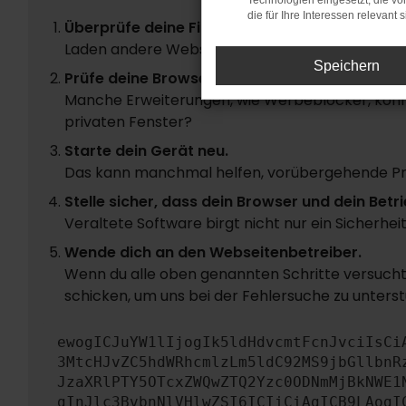
Technologien eingesetzt, die v
die für Ihre Interessen relevant s
Überprüfe deine Firewall und deine Internetve
Laden andere Webseiten, zum Beispiel deine S
Speichern
Prüfe deine Browsererweiterungen.
Manche Erweiterungen, wie Werbeblocker, könne
privaten Fenster?
Starte dein Gerät neu.
Das kann manchmal helfen, vorübergehende P
Stelle sicher, dass dein Browser und dein Be
Veraltete Software birgt nicht nur ein Sicherhe
Wende dich an den Webseitenbetreiber.
Wenn du alle oben genannten Schritte versucht 
schicken, um uns bei der Fehlersuche zu unterst
ewogICJuYW1lIjogIk5ldHdvcmtFcnJvciIsCi
3MtcHJvZC5hdWRhcmlzLm5ldC92MS9jbGllbnR
JzaXRlPTY5OTcxZWQwZTQ2Yzc0ODNmMjBkNWE1
gInJlc3BvbnNlVHlwZSI6ICIiCiAgICB9LAogI