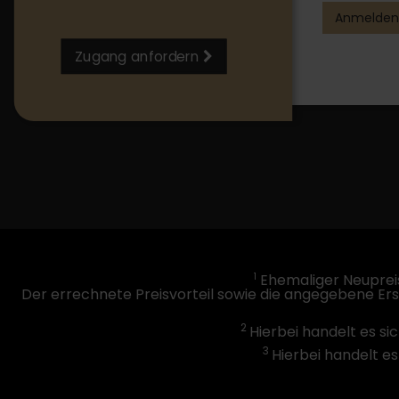
Anmelden
Zugang anfordern
1
Ehemaliger Neupreis
Der errechnete Preisvorteil sowie die angegebene Er
2
Hierbei handelt es si
3
Hierbei handelt es