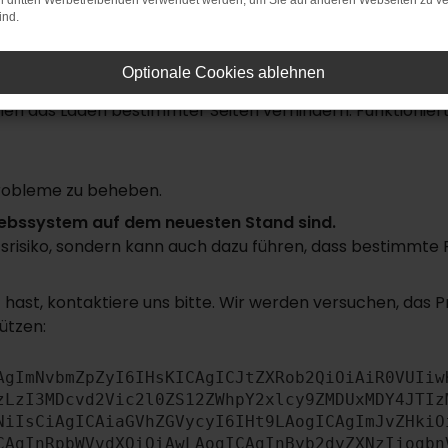
on dritten Werbetreibenden verwendet werden, um Sie auf anderen Webseiten zu ve
ind.
rbindung.
uchmaschine?
Optionale Cookies ablehnen
n das Laden bestimmter Seiten verhindern. Funktioniert 
robleme zu beheben.
triebssystem auf dem neuesten Stand sind.
itsrisiko, sondern kann auch dazu führen, dass bestimmte
hast, kontaktiere uns bitte. Wir werden versuchen, das 
ützen:
AgImNvbmZpZyI6IHsKICAgICJtZXRob2QiOiAiR0VUIiw
zLzI3MDcvd2Vic2l0ZS12ZWhpY2xlcy9ZMDUxMDY4JTIz
NiIsCiAgICAiaGVhZGVycyI6IHt9LAogICAgImJvZHkiO
CAgInRpbWVvdXQiOiAwLAogICAgInByb2dyZXNzIjogbn