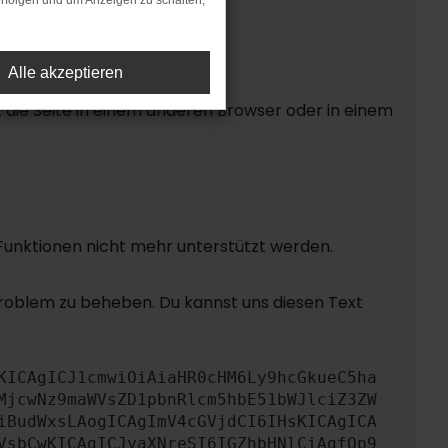
rfolgen und um Anzeigen zu schalten,
Alle akzeptieren
die Seite in einem anderen Browser oder in einem
 Funktionen nicht mehr unterstützt werden.
Problem zu beheben. Du kannst uns diesen Text
KICAgICJ1cmwiOiAiaHR0cHM6Ly9hcGkueC5ha
MjcwNz9maWVsZD1pbnRlcm5hbE51bWJlciZ3ZW
iBudWxsLAogICAgImV4cGVjdCI6IHsKICAgICA
VsbCwKICAgICJyaXNreSI6IGZhbHNlCiAgfQp9