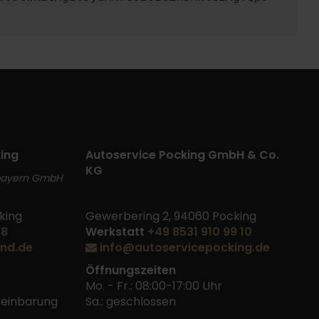
ing
Autoservice Pocking GmbH & Co.
KG
bayern GmbH
king
Gewerbering 2, 94060 Pocking
48
Werkstatt
+49 8531 910 99 10
nd.de
info@autoservicepocking.de
Öffnungszeiten
Mo. - Fr.: 08:00-17:00 Uhr
ereinbarung
Sa.: geschlossen