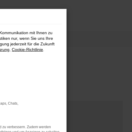
 Kommunikation mit Ihnen zu
stiken nur, wenn Sie uns Ihre
ung jederzeit für die Zukunft
ärung
,
Cookie-Richtlinie
.
nd Modellen.
Maps, Chats,
nd zu verbessern. Zudem werden