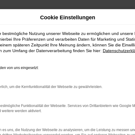
Cookie Einstellungen
ie bestmögliche Nutzung unserer Webseite zu ermöglichen und unsere
hierbei Ihre Präferenzen und verarbeiten Daten für Marketing und Stati
einem späteren Zeitpunkt Ihre Meinung ändern, können Sie die Einwillig
en zum Umfang der Datenverarbeitung finden Sie hier:
Datenschutzerkl
FAHRZEUGBESTAND
en von uns eingesetzt:
n Autoland finden Sie eine große Auswahl an Marken u
rlich, um die Kernfunktionalität der Webseite zu gewährleisten.
estmögliche Funktionalität der Webseite. Services von Drittanbietern wie Google 
eitere werden aktiviert.
 es uns, die Nutzung der Webseite zu analysieren, um die Leistung zu messen u