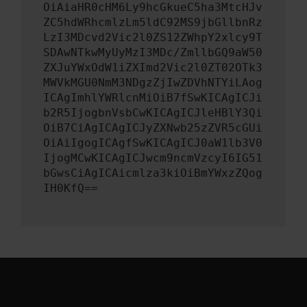
OiAiaHR0cHM6Ly9hcGkueC5ha3MtcHJv
ZC5hdWRhcmlzLm5ldC92MS9jbGllbnRz
LzI3MDcvd2Vic2l0ZS12ZWhpY2xlcy9T
SDAwNTkwMyUyMzI3MDc/ZmllbGQ9aW50
ZXJuYWxOdW1iZXImd2Vic2l0ZT02OTk3
MWVkMGU0NmM3NDgzZjIwZDVhNTYiLAog
ICAgImhlYWRlcnMiOiB7fSwKICAgICJi
b2R5IjogbnVsbCwKICAgICJleHBlY3Qi
OiB7CiAgICAgICJyZXNwb25zZVR5cGUi
OiAiIgogICAgfSwKICAgICJ0aW1lb3V0
IjogMCwKICAgICJwcm9ncmVzcyI6IG51
bGwsCiAgICAicmlza3kiOiBmYWxzZQog
IH0KfQ==