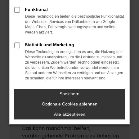
ERROR
Funktional
Beim Laden ist ein Fehler aufgetreten.
Diese Technologien bieten die bestmögliche Funktionalität
Hier sind ein paar Tipps, die dir helfen
der Webseite. Services von Drittanbietern wie Google
Maps, Chats, Fahrzeugbewertungssystem und weitere
können:
werden aktiviert.
Überprüfe deine Firewall und deine
Statistik und Marketing
Internetverbindung.
Diese Technologien ermöglichen es uns, die Nutzung der
Laden andere Webseiten, zum Beispiel
Webseite zu analysieren, um die Leistung zu messen und
deine Suchmaschine?
zu verbessern. Zudem werden Technologien eingesetzt,
die von dritten Werbetreibenden verwendet werden, um
Prüfe deine Browsererweiterungen.
Sie auf anderen Webseiten zu verfolgen und um Anzeigen
zu schalten, die für Ihre Interessen relevant sind.
Manche Erweiterungen, wie
Werbeblocker, können das Laden
Speichern
bestimmter Seiten verhindern.
Funktioniert die Seite in einem anderen
Optionale Cookies ablehnen
Browser oder in einem privaten Fenster?
Alle akzeptieren
Starte dein Gerät neu.
Das kann manchmal helfen,
vorübergehende Probleme zu beheben.