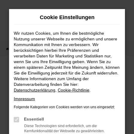
Zum
Hauptinhalt
Cookie Einstellungen
springen
Wir nutzen Cookies, um Ihnen die bestmögliche
Nutzung unserer Webseite zu ermöglichen und unsere
Kommunikation mit Ihnen zu verbessern. Wir
Startseite
Fahrzeug Showroom
Fahrzeugbestand
berücksichtigen hierbei Ihre Präferenzen und
verarbeiten Daten für Marketing und Statistiken nur,
wenn Sie uns Ihre Einwilligung geben. Wenn Sie zu
einem späteren Zeitpunkt Ihre Meinung ändern, können
FAHRZEUGBESTAND
Sie die Einwilligung jederzeit für die Zukunft widerrufen.
Weitere Informationen zum Umfang der
Datenverarbeitung finden Sie hier:
Bei Neuwagen Autoland finden Sie eine große
Datenschutzerklärung
,
Cookie-Richtlinie
.
Auswahl an Marken und Modellen.
Impressum
Folgende Kategorien von Cookies werden von uns eingesetzt:
Essentiell
FEHLER: NETWORK
Diese Technologien sind erforderlich, um die
Kernfunktionalität der Webseite zu gewährleisten.