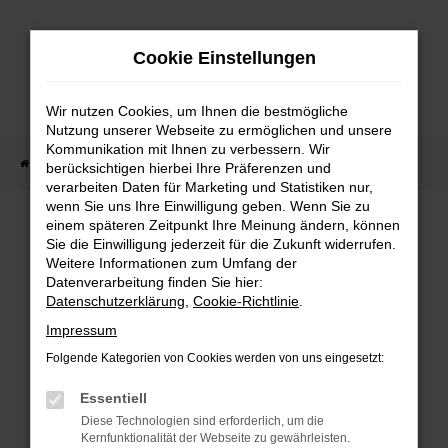
Zum
Hauptinhalt
Cookie Einstellungen
springen
Wir nutzen Cookies, um Ihnen die bestmögliche
Nutzung unserer Webseite zu ermöglichen und unsere
Kommunikation mit Ihnen zu verbessern. Wir
Startseite
Fahrzeug Showroom
Fahrzeugbestand
berücksichtigen hierbei Ihre Präferenzen und
verarbeiten Daten für Marketing und Statistiken nur,
wenn Sie uns Ihre Einwilligung geben. Wenn Sie zu
einem späteren Zeitpunkt Ihre Meinung ändern, können
FAHRZEUGBESTAND
Sie die Einwilligung jederzeit für die Zukunft widerrufen.
Weitere Informationen zum Umfang der
Datenverarbeitung finden Sie hier:
Bei Neuwagen Autoland finden Sie eine große
Datenschutzerklärung
,
Cookie-Richtlinie
.
Auswahl an Marken und Modellen.
Impressum
Folgende Kategorien von Cookies werden von uns eingesetzt:
Essentiell
FEHLER: NETWORK
Diese Technologien sind erforderlich, um die
Kernfunktionalität der Webseite zu gewährleisten.