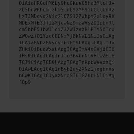
OiAiaHR0cHM6Ly9hcGkueC5ha3MtcHJv
ZC5hdWRhcmlzLm5ldC92MS9jbGllbnRz
LzI3MDcvd2Vic2l0ZS12ZWhpY2xlcy9X
MDExMTE3JTIzMjcwNz9maWVsZD1pbnRl
cm5hbE51bWJlciZ3ZWJzaXRlPTY5OTcx
ZWQwZTQ2Yzc0ODNmMjBkNWE1NiIsCiAg
ICAiaGVhZGVycyI6IHt9LAogICAgImJv
ZHkiOiBudWxsLAogICAgImV4cGVjdCI6
IHsKICAgICAgInJlc3BvbnNlVHlwZSI6
ICIiCiAgICB9LAogICAgInRpbWVvdXQi
OiAwLAogICAgInByb2dyZXNzIjogbnVs
bCwKICAgICJyaXNreSI6IGZhbHNlCiAg
fQp9