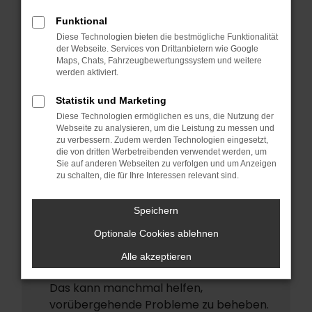
ERROR
Funktional
Beim Laden ist ein Fehler aufgetreten.
Diese Technologien bieten die bestmögliche Funktionalität
Hier sind ein paar Tipps, die dir helfen
der Webseite. Services von Drittanbietern wie Google
Maps, Chats, Fahrzeugbewertungssystem und weitere
können:
werden aktiviert.
Überprüfe deine Firewall und deine
Statistik und Marketing
Internetverbindung.
Diese Technologien ermöglichen es uns, die Nutzung der
Laden andere Webseiten, zum Beispiel
Webseite zu analysieren, um die Leistung zu messen und
deine Suchmaschine?
zu verbessern. Zudem werden Technologien eingesetzt,
die von dritten Werbetreibenden verwendet werden, um
Prüfe deine Browsererweiterungen.
Sie auf anderen Webseiten zu verfolgen und um Anzeigen
zu schalten, die für Ihre Interessen relevant sind.
Manche Erweiterungen, wie
Werbeblocker, können das Laden
Speichern
bestimmter Seiten verhindern.
Funktioniert die Seite in einem anderen
Optionale Cookies ablehnen
Browser oder in einem privaten Fenster?
Alle akzeptieren
Starte dein Gerät neu.
Das kann manchmal helfen,
vorübergehende Probleme zu beheben.