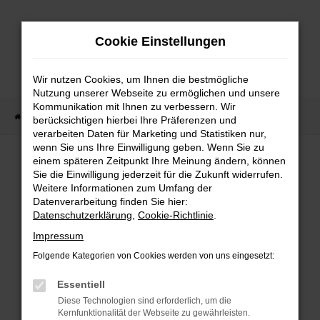
Zum
Hauptinhalt
Cookie Einstellungen
springen
Wir nutzen Cookies, um Ihnen die bestmögliche
Nutzung unserer Webseite zu ermöglichen und unsere
Kommunikation mit Ihnen zu verbessern. Wir
Startseite
Fahrzeug Showroom
Fahrzeugbestand
berücksichtigen hierbei Ihre Präferenzen und
verarbeiten Daten für Marketing und Statistiken nur,
wenn Sie uns Ihre Einwilligung geben. Wenn Sie zu
einem späteren Zeitpunkt Ihre Meinung ändern, können
FAHRZEUGBESTAND
Sie die Einwilligung jederzeit für die Zukunft widerrufen.
Weitere Informationen zum Umfang der
Datenverarbeitung finden Sie hier:
Bei Neuwagen Autoland finden Sie eine große
Datenschutzerklärung
,
Cookie-Richtlinie
.
Auswahl an Marken und Modellen.
Impressum
Folgende Kategorien von Cookies werden von uns eingesetzt:
Essentiell
FEHLER: NETWORK
Diese Technologien sind erforderlich, um die
Kernfunktionalität der Webseite zu gewährleisten.