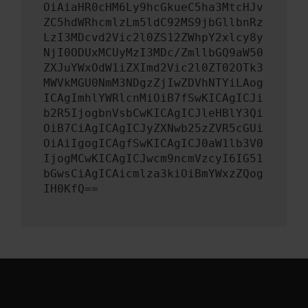
OiAiaHR0cHM6Ly9hcGkueC5ha3MtcHJv
ZC5hdWRhcmlzLm5ldC92MS9jbGllbnRz
LzI3MDcvd2Vic2l0ZS12ZWhpY2xlcy8y
NjI0ODUxMCUyMzI3MDc/ZmllbGQ9aW50
ZXJuYWxOdW1iZXImd2Vic2l0ZT02OTk3
MWVkMGU0NmM3NDgzZjIwZDVhNTYiLAog
ICAgImhlYWRlcnMiOiB7fSwKICAgICJi
b2R5IjogbnVsbCwKICAgICJleHBlY3Qi
OiB7CiAgICAgICJyZXNwb25zZVR5cGUi
OiAiIgogICAgfSwKICAgICJ0aW1lb3V0
IjogMCwKICAgICJwcm9ncmVzcyI6IG51
bGwsCiAgICAicmlza3kiOiBmYWxzZQog
IH0KfQ==