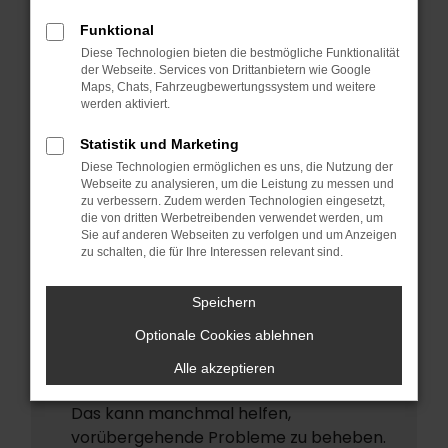
ERROR
Funktional
Beim Laden ist ein Fehler aufgetreten.
Diese Technologien bieten die bestmögliche Funktionalität
Hier sind ein paar Tipps, die dir helfen
der Webseite. Services von Drittanbietern wie Google
Maps, Chats, Fahrzeugbewertungssystem und weitere
können:
werden aktiviert.
Überprüfe deine Firewall und deine
Statistik und Marketing
Internetverbindung.
Diese Technologien ermöglichen es uns, die Nutzung der
Laden andere Webseiten, zum Beispiel
Webseite zu analysieren, um die Leistung zu messen und
deine Suchmaschine?
zu verbessern. Zudem werden Technologien eingesetzt,
die von dritten Werbetreibenden verwendet werden, um
Prüfe deine Browsererweiterungen.
Sie auf anderen Webseiten zu verfolgen und um Anzeigen
zu schalten, die für Ihre Interessen relevant sind.
Manche Erweiterungen, wie
Werbeblocker, können das Laden
Speichern
bestimmter Seiten verhindern.
Funktioniert die Seite in einem anderen
Optionale Cookies ablehnen
Browser oder in einem privaten Fenster?
Alle akzeptieren
Starte dein Gerät neu.
Das kann manchmal helfen,
vorübergehende Probleme zu beheben.